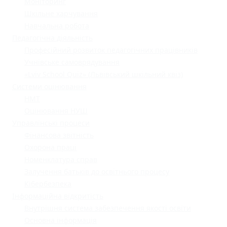
Моніторинг
Шкільне харчування
Навчальна робота
Педагогічна діяльність
Професійний розвиток педагогічних працівників
Учнівське самоврядування
«Lviv School Quiz» (Львівський шкільний квіз)
Системи оцінювання
НМТ
Оцінювання НУШ
Управлінські процеси
Фінансова звітність
Охорона праці
Номенклатура справ
Залучення батьків до освітнього процесу
Кібербезпека
Інформаційна відкритість
Внутрішня система забезпечення якості освіти
Основна інформація