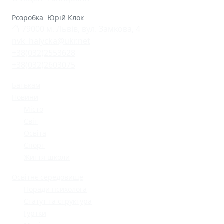
Розробка
Юрій Клок
79000 м. Львів, вул. Замкова, 4
nvk_halycka@ukr.net
+38(032)2553628
+38(032)2603075
Батькам
Новини
Місто
Світ
Освіта
Спорт
Життя школи
Освітнє середовище
Поради психолога
Статут та структура
Гуртки