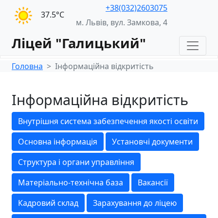
+38(032)2603075
37.5°С
м. Львів, вул. Замкова, 4
Ліцей "Галицький"
Головна
Інформаційна відкритість
Інформаційна відкритість
Внутрішня система забезпечення якості освіти
Основна інформація
Установчі документи
Структура і органи управління
Матеріально-технічна база
Вакансії
Кадровий склад
Зарахування до ліцею