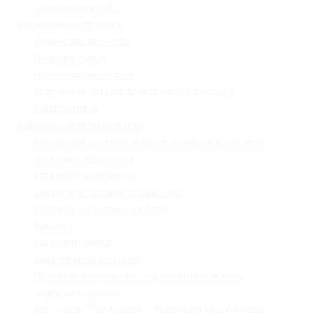
Оцінювання НУШ
Управлінські процеси
Фінансова звітність
Охорона праці
Номенклатура справ
Залучення батьків до освітнього процесу
Кібербезпека
Інформаційна відкритість
Внутрішня система забезпечення якості освіти
Основна інформація
Установчі документи
Структура і органи управління
Матеріально-технічна база
Вакансії
Кадровий склад
Зарахування до ліцею
Проєктна потужність та фактична кількість
здобувачів освіти
Звіт ліцею "Галицький " Львівської міської ради