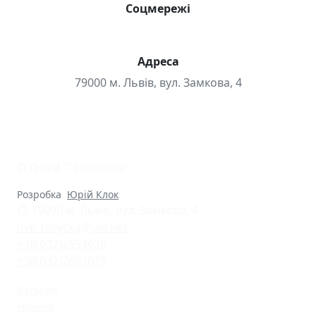
Соцмережі
Адреса
79000 м. Львів, вул. Замкова, 4
© Ліцей "Галицький"
Розробка
Юрій Клок
79000 м. Львів, вул. Замкова, 4
nvk_halycka@ukr.net
+38(032)2553628
+38(032)2603075
Батькам
Новини