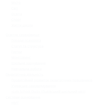
Місто
Світ
Освіта
Спорт
Життя школи
Освітнє середовище
Поради психолога
Статут та структура
Гуртки
Моніторинг
Шкільне харчування
Навчальна робота
Педагогічна діяльність
Професійний розвиток педагогічних працівників
Учнівське самоврядування
«Lviv School Quiz» (Львівський шкільний квіз)
Системи оцінювання
НМТ