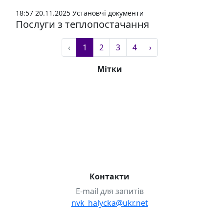
18:57 20.11.2025
Установчі документи
Послуги з теплопостачання
‹
1
2
3
4
›
Мітки
1-А
10-А
10-Б
11-А
2-А
3-А
4-А
5-А
5-Б
6-А
6-Б
7-А
7-Б
8-А
8-Б
9-А
9-Б
covid-19
STEAM-проєкти
Булінг
Випускники-2025 р.
Випускники-2026 р.
Випускники-2026р.
Волонтерство
Міжнародні проєкти
НМТ
Проєкт «Розвиваємо STEM»
Школа дозвілля
Контакти
E-mail для запитів
nvk_halycka@ukr.net