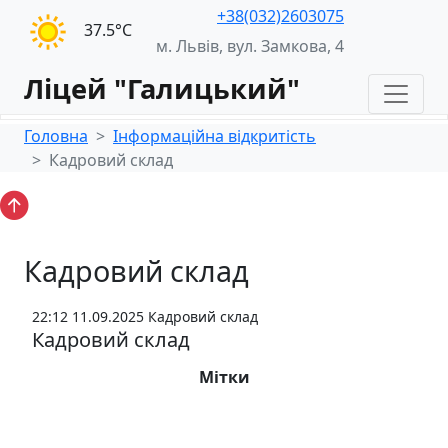
+38(032)2603075
37.5°С
м. Львів, вул. Замкова, 4
Ліцей "Галицький"
Головна
Інформаційна відкритість
Кадровий склад
Кадровий склад
22:12 11.09.2025
Кадровий склад
Кадровий склад
Мітки
1-А
10-А
10-Б
11-А
2-А
3-А
4-А
5-А
5-Б
6-А
6-Б
7-А
7-Б
8-А
8-Б
9-А
9-Б
covid-19