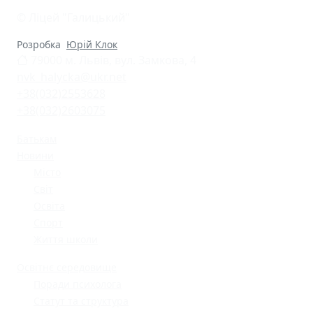
© Ліцей "Галицький"
Розробка
Юрій Клок
79000 м. Львів, вул. Замкова, 4
nvk_halycka@ukr.net
+38(032)2553628
+38(032)2603075
Батькам
Новини
Місто
Світ
Освіта
Спорт
Життя школи
Освітнє середовище
Поради психолога
Статут та структура