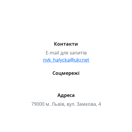
STEAM-проєкти
Булінг
Випускники-2025 р.
Випускники-2026 р.
Випускники-2026р.
Волонтерство
Міжнародні проєкти
НМТ
Проєкт «Розвиваємо STEM»
Школа дозвілля
Контакти
E-mail для запитів
nvk_halycka@ukr.net
Соцмережі
Адреса
79000 м. Львів, вул. Замкова, 4