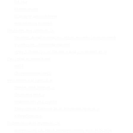
Гуртки
Моніторинг
Шкільне харчування
Навчальна робота
Педагогічна діяльність
Професійний розвиток педагогічних працівників
Учнівське самоврядування
«Lviv School Quiz» (Львівський шкільний квіз)
Системи оцінювання
НМТ
Оцінювання НУШ
Управлінські процеси
Фінансова звітність
Охорона праці
Номенклатура справ
Залучення батьків до освітнього процесу
Кібербезпека
Інформаційна відкритість
Внутрішня система забезпечення якості освіти