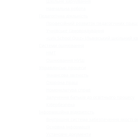
Шкільне харчування
Навчальна робота
Педагогічна діяльність
Професійний розвиток педагогічних праці
Учнівське самоврядування
«Lviv School Quiz» (Львівський шкільний кв
Системи оцінювання
НМТ
Оцінювання НУШ
Управлінські процеси
Фінансова звітність
Охорона праці
Номенклатура справ
Залучення батьків до освітнього процесу
Кібербезпека
Інформаційна відкритість
Внутрішня система забезпечення якості о
Основна інформація
Установчі документи