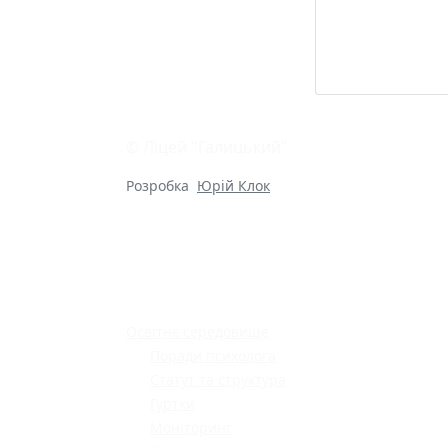
© Ліцей "Галицький"
Розробка
Юрій Клок
Освітнє середовище
Поради психолога
Статут та структура
Гуртки
Моніторинг