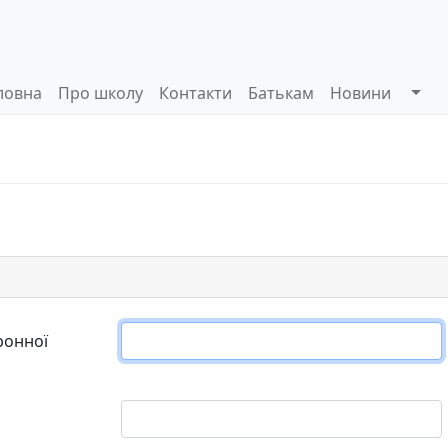
ловна
Про школу
Контакти
Батькам
Новини
Системи
Управлінські
Інформа
оцінювання
процеси
відкриті
ронної