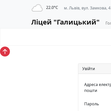
22.0°С
м. Львів, вул. Замкова, 4
Ліцей "Галицький"
Го
Освітнє
Педагогічна
середовище
діяльність
Увійти
Адреса елект
пошти
Пароль