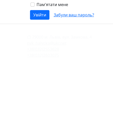
Пам'ятати мене
Увійти
Забули ваш пароль?
79000 м. Львів, вул. Замкова, 4
nvk_halycka@ukr.net
+38(032)2553628
+38(032)2603075