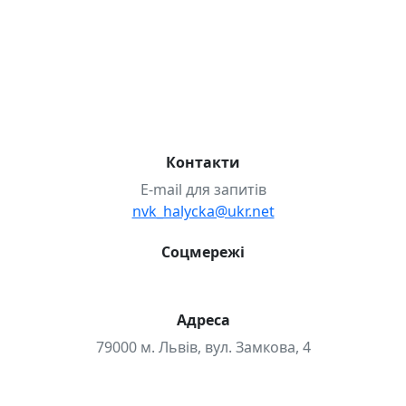
6-А
6-Б
7-А
7-Б
8-А
8-Б
9-А
9-Б
covid-19
STEAM-проєкти
Булінг
Випускники-2025 р.
Випускники-2026 р.
Випускники-2026р.
Волонтерство
Міжнародні проєкти
НМТ
Проєкт «Розвиваємо STEM»
Школа дозвілля
Контакти
E-mail для запитів
nvk_halycka@ukr.net
Соцмережі
Адреса
79000 м. Львів, вул. Замкова, 4