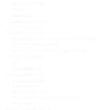
Статут та структура
Гуртки
Моніторинг
Шкільне харчування
Навчальна робота
Педагогічна діяльність
Професійний розвиток педагогічних працівників
Учнівське самоврядування
«Lviv School Quiz» (Львівський шкільний квіз)
Системи оцінювання
НМТ
Оцінювання НУШ
Управлінські процеси
Фінансова звітність
Охорона праці
Номенклатура справ
Залучення батьків до освітнього процесу
Кібербезпека
Інформаційна відкритість