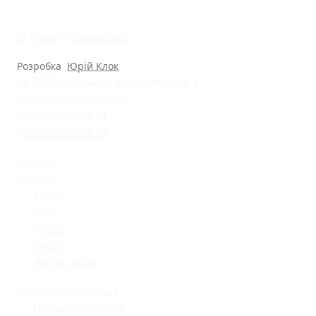
© Ліцей "Галицький"
Розробка
Юрій Клок
79000 м. Львів, вул. Замкова, 4
nvk_halycka@ukr.net
+38(032)2553628
+38(032)2603075
Батькам
Новини
Місто
Світ
Освіта
Спорт
Життя школи
Освітнє середовище
Поради психолога