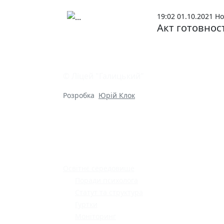
19:02 01.10.2021
Но
Акт готовнос
© Ліцей "Галицький"
Розробка
Юрій Клок
Освітнє середовище
Поради психолога
Статут та структура
Гуртки
Моніторинг