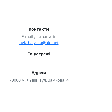
Випускники-2026р.
Волонтерство
Міжнародні проєкти
НМТ
Проєкт «Розвиваємо STEM»
Школа дозвілля
Контакти
E-mail для запитів
nvk_halycka@ukr.net
Соцмережі
Адреса
79000 м. Львів, вул. Замкова, 4