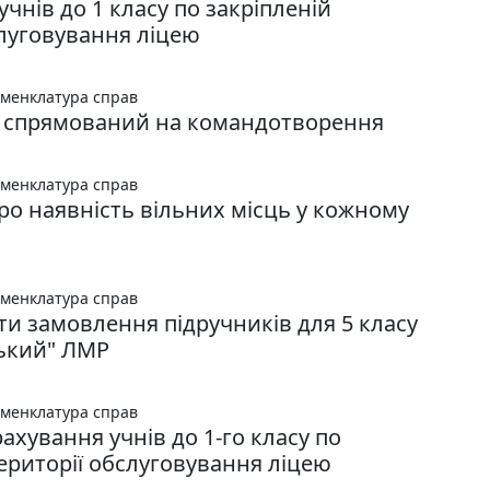
чнів до 1 класу по закріпленій
слуговування ліцею
менклатура справ
, спрямований на командотворення
менклатура справ
ро наявність вільних місць у кожному
менклатура справ
ти замовлення підручників для 5 класу
ький" ЛМР
менклатура справ
ахування учнів до 1-го класу по
території обслуговування ліцею