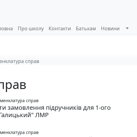
ловна
Про школу
Контакти
Батькам
Новини
Системи
Управлінські
Інформа
оцінювання
процеси
відкриті
енклатура справ
прав
менклатура справ
ти замовлення підручників для 1-ого
"Галицький" ЛМР
менклатура справ