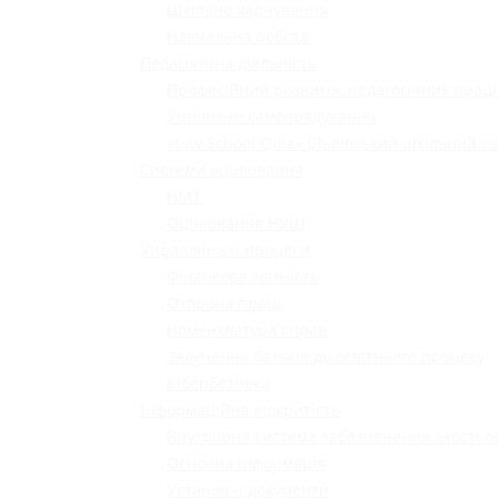
Шкільне харчування
Навчальна робота
Педагогічна діяльність
Професійний розвиток педагогічних праці
Учнівське самоврядування
«Lviv School Quiz» (Львівський шкільний кв
Системи оцінювання
НМТ
Оцінювання НУШ
Управлінські процеси
Фінансова звітність
Охорона праці
Номенклатура справ
Залучення батьків до освітнього процесу
Кібербезпека
Інформаційна відкритість
Внутрішня система забезпечення якості о
Основна інформація
Установчі документи