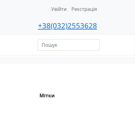
Увійти
Реєстрація
+38(032)2553628
ційна
сть
Мітки
1-А
10-А
10-Б
11-А
2-А
3-А
4-А
5-А
5-Б
6-А
6-Б
7-А
7-Б
8-А
8-Б
9-А
9-Б
covid-19
STEAM-проєкти
Булінг
Випускники-2025 р.
Випускники-2026 р.