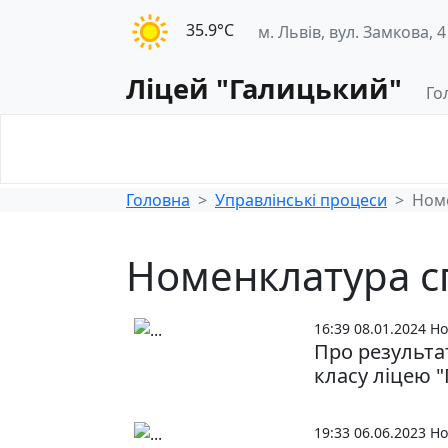
35.9°С
м. Львів, вул. Замкова, 4
Ліцей "Галицький"
Го
Освітнє
Педагогічна
середовище
діяльність
Головна
Управлінські процеси
Ном
Номенклатура с
16:39 08.01.2024
Но
Про результа
класу ліцею 
19:33 06.06.2023
Но