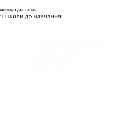
менклатура справ
ті школи до навчання
79000 м. Львів, вул. Замкова, 4
nvk_halycka@ukr.net
+38(032)2553628
+38(032)2603075