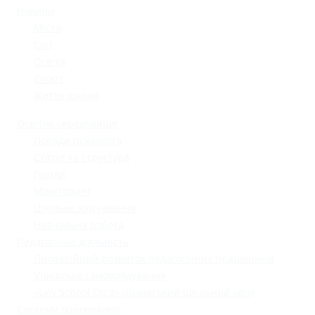
Новини
Місто
Світ
Освіта
Спорт
Життя школи
Освітнє середовище
Поради психолога
Статут та структура
Гуртки
Моніторинг
Шкільне харчування
Навчальна робота
Педагогічна діяльність
Професійний розвиток педагогічних працівників
Учнівське самоврядування
«Lviv School Quiz» (Львівський шкільний квіз)
Системи оцінювання