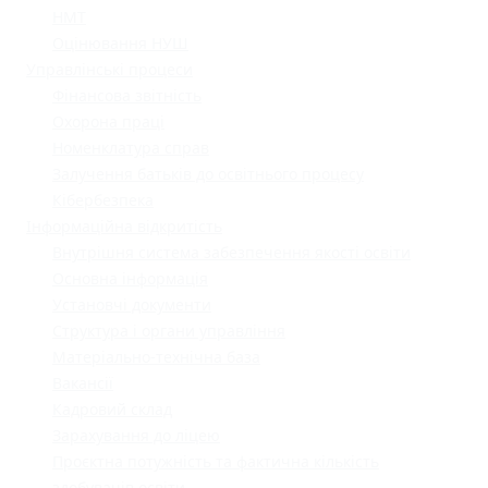
НМТ
Оцінювання НУШ
Управлінські процеси
Фінансова звітність
Охорона праці
Номенклатура справ
Залучення батьків до освітнього процесу
Кібербезпека
Інформаційна відкритість
Внутрішня система забезпечення якості освіти
Основна інформація
Установчі документи
Структура і органи управління
Матеріально-технічна база
Вакансії
Кадровий склад
Зарахування до ліцею
Проєктна потужність та фактична кількість
здобувачів освіти