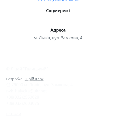
Соцмережі
Адреса
м. Львів, вул. Замкова, 4
© Ліцей "Галицький"
Розробка
Юрій Клок
79000 м. Львів, вул. Замкова, 4
nvk_halycka@ukr.net
+38(032)2553628
+38(032)2603075
Батькам