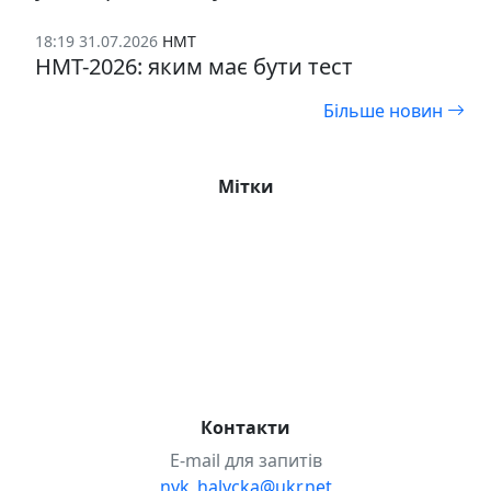
18:19 31.07.2026
НМТ
НМТ-2026: яким має бути тест
Більше новин
Мітки
1-А
10-А
10-Б
11-А
2-А
3-А
4-А
5-А
5-Б
6-А
6-Б
7-А
7-Б
8-А
8-Б
9-А
9-Б
covid-19
STEAM-проєкти
Булінг
Випускники-2025 р.
Випускники-2026 р.
Випускники-2026р.
Волонтерство
Міжнародні проєкти
НМТ
Проєкт «Розвиваємо STEM»
Школа дозвілля
Контакти
E-mail для запитів
nvk_halycka@ukr.net