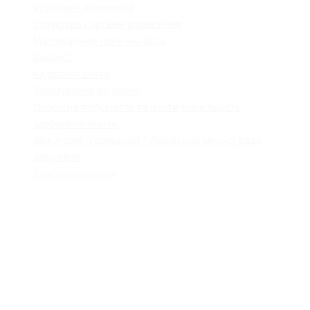
Установчі документи
Структура і органи управління
Матеріально-технічна база
Вакансії
Кадровий склад
Зарахування до ліцею
Проєктна потужність та фактична кількість
здобувачів освіти
Звіт ліцею "Галицький " Львівської міської ради
Закупівля
Самооцінювання