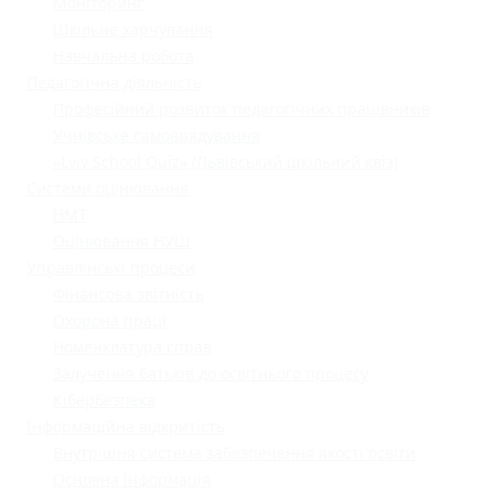
Моніторинг
Шкільне харчування
Навчальна робота
Педагогічна діяльність
Професійний розвиток педагогічних працівників
Учнівське самоврядування
«Lviv School Quiz» (Львівський шкільний квіз)
Системи оцінювання
НМТ
Оцінювання НУШ
Управлінські процеси
Фінансова звітність
Охорона праці
Номенклатура справ
Залучення батьків до освітнього процесу
Кібербезпека
Інформаційна відкритість
Внутрішня система забезпечення якості освіти
Основна інформація