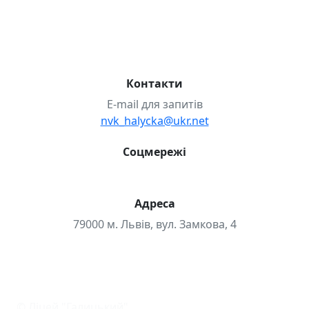
Випускники-2026 р.
Випускники-2026р.
Волонтерство
Міжнародні проєкти
НМТ
Проєкт «Розвиваємо STEM»
Школа дозвілля
Контакти
E-mail для запитів
nvk_halycka@ukr.net
Соцмережі
Адреса
79000 м. Львів, вул. Замкова, 4
© Ліцей "Галицький"