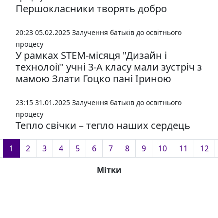
Першокласники творять добро
20:23 05.02.2025
Залучення батьків до освітнього
процесу
У рамках STEM-місяця "Дизайн і
технолоії" учні 3-А класу мали зустріч з
мамою Злати Гоцко пані Іриною
23:15 31.01.2025
Залучення батьків до освітнього
процесу
Тепло свічки – тепло наших сердець
1
2
3
4
5
6
7
8
9
10
11
12
Мітки
1-А
10-А
10-Б
11-А
2-А
3-А
4-А
5-А
5-Б
6-А
6-Б
7-А
7-Б
8-А
8-Б
9-А
9-Б
covid-19
STEAM-проєкти
Булінг
Випускники-2025 р.