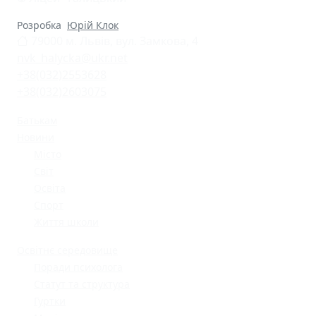
Розробка
Юрій Клок
79000 м. Львів, вул. Замкова, 4
nvk_halycka@ukr.net
+38(032)2553628
+38(032)2603075
Батькам
Новини
Місто
Світ
Освіта
Спорт
Життя школи
Освітнє середовище
Поради психолога
Статут та структура
Гуртки