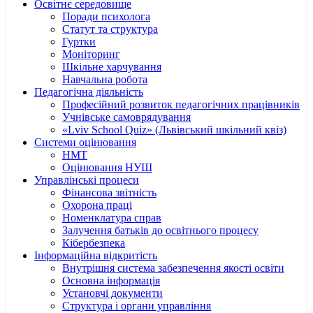
Освітнє середовище
Поради психолога
Статут та структура
Гуртки
Моніторинг
Шкільне харчування
Навчальна робота
Педагогічна діяльність
Професійний розвиток педагогічних працівників
Учнівське самоврядування
«Lviv School Quiz» (Львівський шкільний квіз)
Системи оцінювання
НМТ
Оцінювання НУШ
Управлінські процеси
Фінансова звітність
Охорона праці
Номенклатура справ
Залучення батьків до освітнього процесу
Кібербезпека
Інформаційна відкритість
Внутрішня система забезпечення якості освіти
Основна інформація
Установчі документи
Структура і органи управління