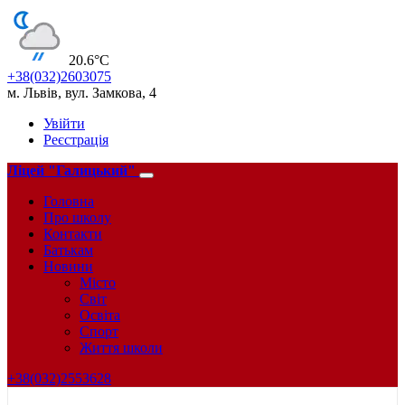
20.6°С
+38(032)2603075
м. Львів, вул. Замкова, 4
Увійти
Реєстрація
Ліцей "Галицький"
Головна
Про школу
Контакти
Батькам
Новини
Місто
Світ
Освіта
Спорт
Життя школи
+38(032)2553628