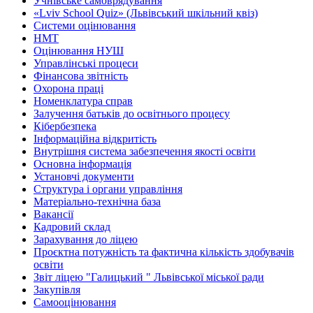
Учнівське самоврядування
«Lviv School Quiz» (Львівський шкільний квіз)
Системи оцінювання
НМТ
Оцінювання НУШ
Управлінські процеси
Фінансова звітність
Охорона праці
Номенклатура справ
Залучення батьків до освітнього процесу
Кібербезпека
Інформаційна відкритість
Внутрішня система забезпечення якості освіти
Основна інформація
Установчі документи
Структура і органи управління
Матеріально-технічна база
Вакансії
Кадровий склад
Зарахування до ліцею
Проєктна потужність та фактична кількість здобувачів
освіти
Звіт ліцею "Галицький " Львівської міської ради
Закупівля
Самооцінювання