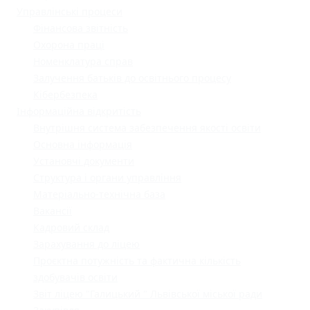
Управлінські процеси
Фінансова звітність
Охорона праці
Номенклатура справ
Залучення батьків до освітнього процесу
Кібербезпека
Інформаційна відкритість
Внутрішня система забезпечення якості освіти
Основна інформація
Установчі документи
Структура і органи управління
Матеріально-технічна база
Вакансії
Кадровий склад
Зарахування до ліцею
Проєктна потужність та фактична кількість
здобувачів освіти
Звіт ліцею "Галицький " Львівської міської ради