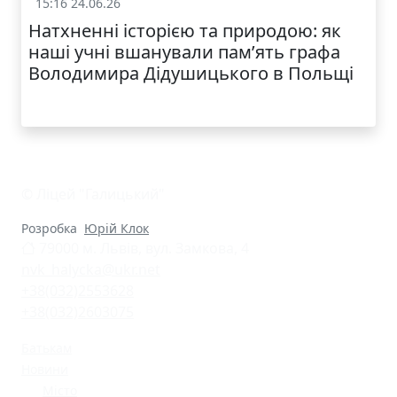
15:16 24.06.26
Життя школи
Натхненні історією та природою: як
наші учні вшанували пам’ять графа
Володимира Дідушицького в Польщі
© Ліцей "Галицький"
Розробка
Юрій Клок
79000 м. Львів, вул. Замкова, 4
nvk_halycka@ukr.net
+38(032)2553628
+38(032)2603075
Батькам
Новини
Місто