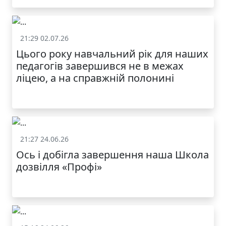
21:29 02.07.26
Життя школи
Цього року навчальний рік для наших
МОДНИЙ ДИТЯЧИЙ
педагогів завершився не в межах
ОДЯГ ПО
ДОСТУПНІЙ ЦІНІ
ліцею, а на справжній полонині
21:27 24.06.26
Життя школи
Ось і добігла завершення наша Школа
дозвілля «Профі»
КАТАЛОГ