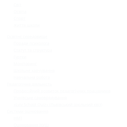
Світ
Освіта
Спорт
Життя школи
Освітнє середовище
Поради психолога
Статут та структура
Гуртки
Моніторинг
Шкільне харчування
Навчальна робота
Педагогічна діяльність
Професійний розвиток педагогічних працівників
Учнівське самоврядування
«Lviv School Quiz» (Львівський шкільний квіз)
Системи оцінювання
НМТ
Оцінювання НУШ