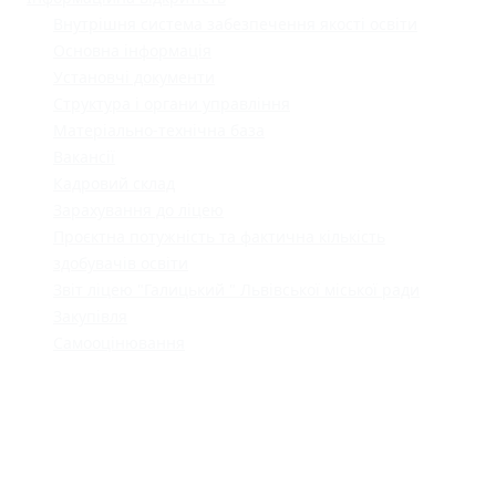
Внутрішня система забезпечення якості освіти
Основна інформація
Установчі документи
Структура і органи управління
Матеріально-технічна база
Вакансії
Кадровий склад
Зарахування до ліцею
Проєктна потужність та фактична кількість
здобувачів освіти
Звіт ліцею "Галицький " Львівської міської ради
Закупівля
Самооцінювання