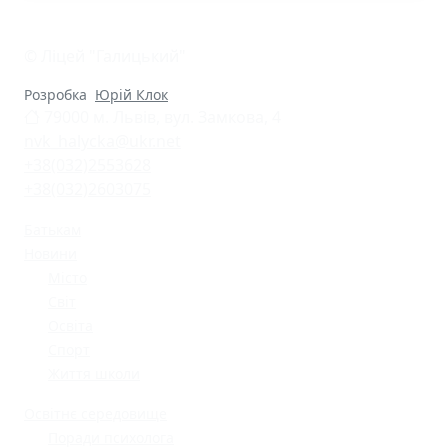
© Ліцей "Галицький"
Розробка
Юрій Клок
79000 м. Львів, вул. Замкова, 4
nvk_halycka@ukr.net
+38(032)2553628
+38(032)2603075
Батькам
Новини
Місто
Світ
Освіта
Спорт
Життя школи
Освітнє середовище
Поради психолога