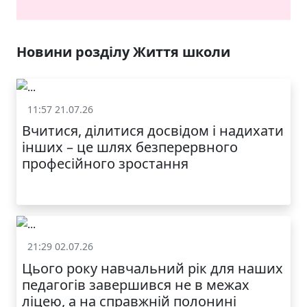
ЯКІСТЬ ТА КРАСА
У ЛЬВОВІ
Новини розділу Життя школи
11:57 21.07.26
Життя школи
Вчитися, ділитися досвідом і надихати
інших – це шлях безперервного
професійного зростання
21:29 02.07.26
Життя школи
Цього року навчальний рік для наших
МОДНИЙ ДИТЯЧИЙ
педагогів завершився не в межах
ОДЯГ ПО
ДОСТУПНІЙ ЦІНІ
ліцею, а на справжній полонині