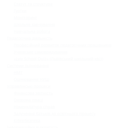
Статут та структура
Гуртки
Моніторинг
Шкільне харчування
Навчальна робота
Педагогічна діяльність
Професійний розвиток педагогічних працівників
Учнівське самоврядування
«Lviv School Quiz» (Львівський шкільний квіз)
Системи оцінювання
НМТ
Оцінювання НУШ
Управлінські процеси
Фінансова звітність
Охорона праці
Номенклатура справ
Залучення батьків до освітнього процесу
Кібербезпека
Інформаційна відкритість