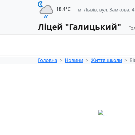
18.4°С
м. Львів, вул. Замкова, 4
Ліцей "Галицький"
Го
Освітнє
Педагогічна
середовище
діяльність
Головна
Новини
Життя школи
Бі