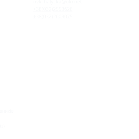
nvk_halycka@ukr.net
+38(032)2553628
+38(032)2603075
вників
із)