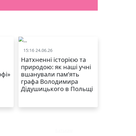
15:16 24.06.26
и
Життя школи
Натхненні історією та
природою: як наші учні
офі»
вшанували пам’ять
графа Володимира
Дідушицького в Польщі
Батькам