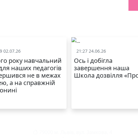
9 02.07.26
21:27 24.06.26
Життя школи
Життя школ
го року навчальний
Ось і добігла
 для наших педагогів
завершення наша
ершився не в межах
Школа дозвілля «Пр
ею, а на справжній
онині
79000 м. Львів, вул. Замкова, 4