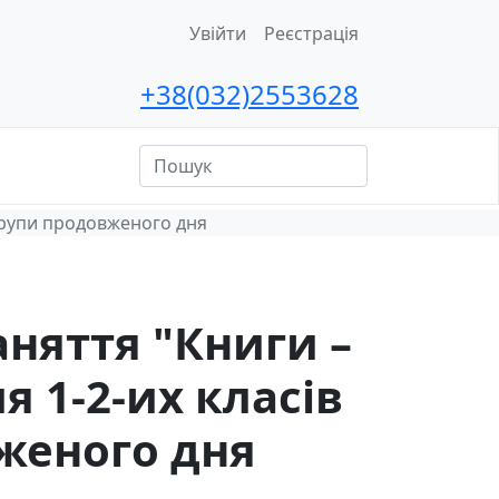
Увійти
Реєстрація
+38(032)2553628
ційна
сть
в групи продовженого дня
аняття "Книги –
я 1-2-их класів
женого дня