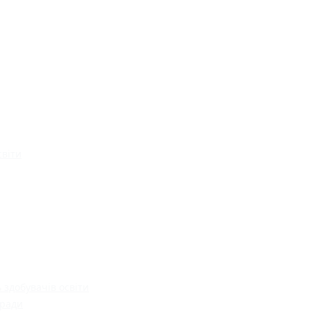
світи
 здобувачів освіти
 ради