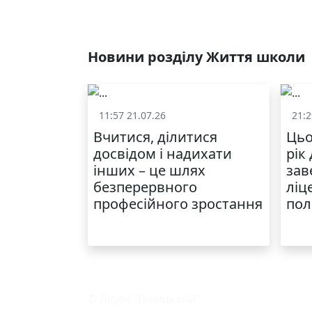
Новини розділу Життя школи
11:57 21.07.26
21:2
Життя школи
Вчитися, ділитися
Цьо
досвідом і надихати
рік
інших – це шлях
зав
безперервного
ліц
професійного зростання
пол
© Ліцей "Галицький"