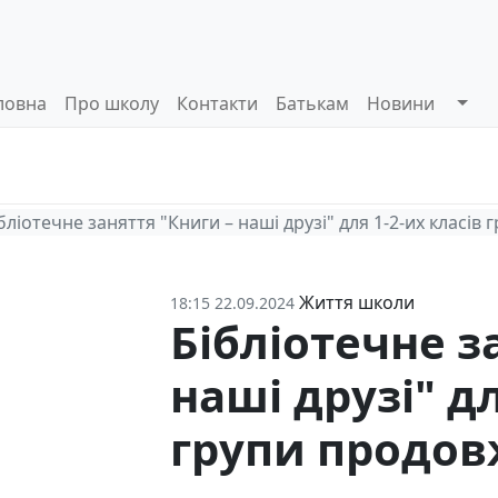
ловна
Про школу
Контакти
Батькам
Новини
Системи
Управлінські
Інформа
оцінювання
процеси
відкриті
бліотечне заняття "Книги – наші друзі" для 1-2-их класі
Життя школи
18:15 22.09.2024
Бібліотечне з
наші друзі" дл
групи продов