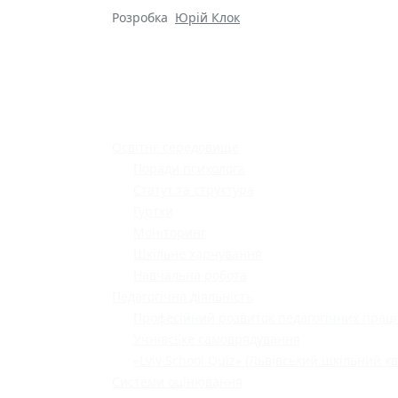
Розробка
Юрій Клок
Освітнє середовище
Поради психолога
Статут та структура
Гуртки
Моніторинг
Шкільне харчування
Навчальна робота
Педагогічна діяльність
Професійний розвиток педагогічних праці
Учнівське самоврядування
«Lviv School Quiz» (Львівський шкільний кв
Системи оцінювання