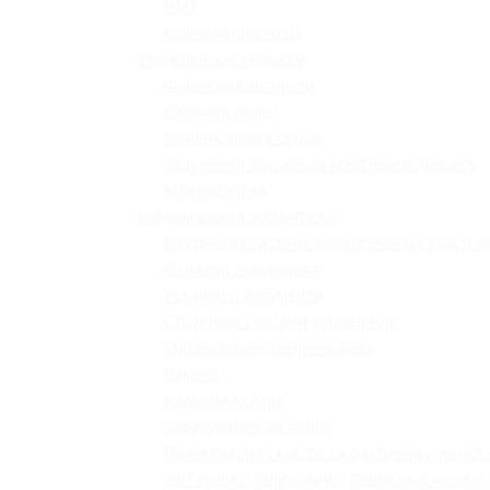
НМТ
Оцінювання НУШ
Управлінські процеси
Фінансова звітність
Охорона праці
Номенклатура справ
Залучення батьків до освітнього процесу
Кібербезпека
Інформаційна відкритість
Внутрішня система забезпечення якості о
Основна інформація
Установчі документи
Структура і органи управління
Матеріально-технічна база
Вакансії
Кадровий склад
Зарахування до ліцею
Проєктна потужність та фактична кількість
Звіт ліцею "Галицький " Львівської міської