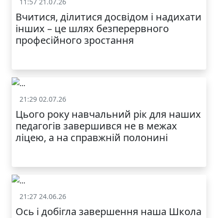
11:57 21.07.26
Життя школи
Вчитися, ділитися досвідом і надихати
інших – це шлях безперервного
професійного зростання
21:29 02.07.26
Життя школи
Цього року навчальний рік для наших
МОДНИЙ ДИТЯЧИЙ
педагогів завершився не в межах
ОДЯГ ПО
ДОСТУПНІЙ ЦІНІ
ліцею, а на справжній полонині
21:27 24.06.26
Життя школи
Ось і добігла завершення наша Школа