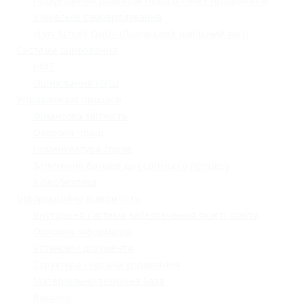
Професійний розвиток педагогічних працівників
Учнівське самоврядування
«Lviv School Quiz» (Львівський шкільний квіз)
Системи оцінювання
НМТ
Оцінювання НУШ
Управлінські процеси
Фінансова звітність
Охорона праці
Номенклатура справ
Залучення батьків до освітнього процесу
Кібербезпека
Інформаційна відкритість
Внутрішня система забезпечення якості освіти
Основна інформація
Установчі документи
Структура і органи управління
Матеріально-технічна база
Вакансії