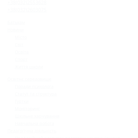
+38(032)2553628
+38(032)2603075
Батькам
Новини
Місто
Світ
Освіта
Спорт
Життя школи
Освітнє середовище
Поради психолога
Статут та структура
Гуртки
Моніторинг
Шкільне харчування
Навчальна робота
Педагогічна діяльність