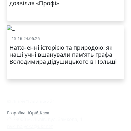
дозвілля «Профі»
КАТАЛОГ
15:16 24.06.26
Життя школи
Натхненні історією та природою: як
наші учні вшанували пам’ять графа
Володимира Дідушицького в Польщі
© Ліцей "Галицький"
Розробка
Юрій Клок
79000 м. Львів, вул. Замкова, 4
nvk_halycka@ukr.net