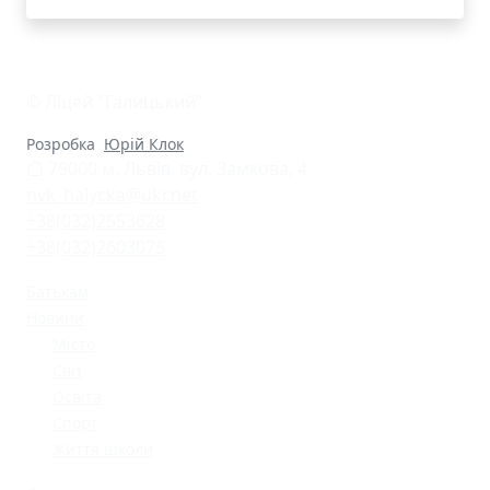
© Ліцей "Галицький"
Розробка
Юрій Клок
79000 м. Львів, вул. Замкова, 4
nvk_halycka@ukr.net
+38(032)2553628
+38(032)2603075
Батькам
Новини
Місто
Світ
Освіта
Спорт
Життя школи