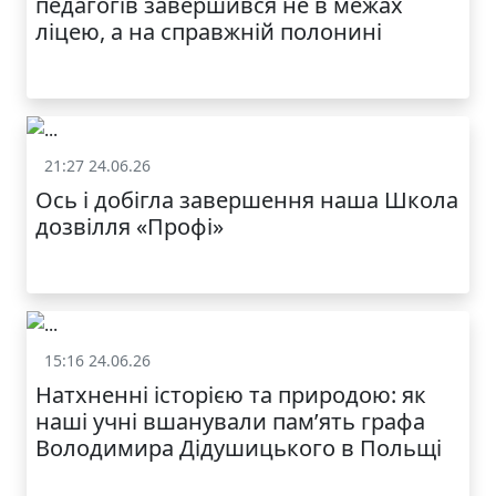
педагогів завершився не в межах
ОДЯГ ПО
ДОСТУПНІЙ ЦІНІ
ліцею, а на справжній полонині
21:27 24.06.26
Життя школи
Ось і добігла завершення наша Школа
дозвілля «Профі»
КАТАЛОГ
15:16 24.06.26
Життя школи
Натхненні історією та природою: як
наші учні вшанували пам’ять графа
Володимира Дідушицького в Польщі