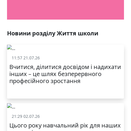
ЯКІСТЬ ТА КРАСА
У ЛЬВОВІ
Новини розділу Життя школи
11:57 21.07.26
Життя школи
Вчитися, ділитися досвідом і надихати
інших – це шлях безперервного
професійного зростання
21:29 02.07.26
Життя школи
Цього року навчальний рік для наших
МОДНИЙ ДИТЯЧИЙ