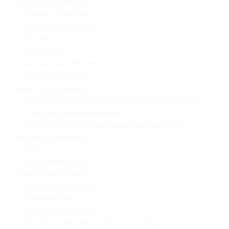
Освітнє середовище
Поради психолога
Статут та структура
Гуртки
Моніторинг
Шкільне харчування
Навчальна робота
Педагогічна діяльність
Професійний розвиток педагогічних працівників
Учнівське самоврядування
«Lviv School Quiz» (Львівський шкільний квіз)
Системи оцінювання
НМТ
Оцінювання НУШ
Управлінські процеси
Фінансова звітність
Охорона праці
Номенклатура справ
Залучення батьків до освітнього процесу