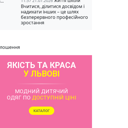
11:57 21.07.2026
Життя школи
Вчитися, ділитися досвідом і
надихати інших – це шлях
безперервного професійного
зростання
лошення
ЯКІСТЬ ТА КРАСА
У ЛЬВОВІ
МОДНИЙ ДИТЯЧИЙ
ОДЯГ ПО
ДОСТУПНІЙ ЦІНІ
КАТАЛОГ