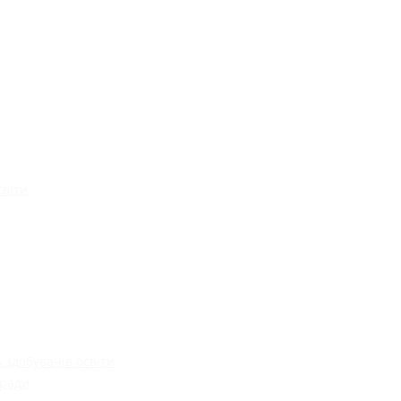
світи
 здобувачів освіти
 ради