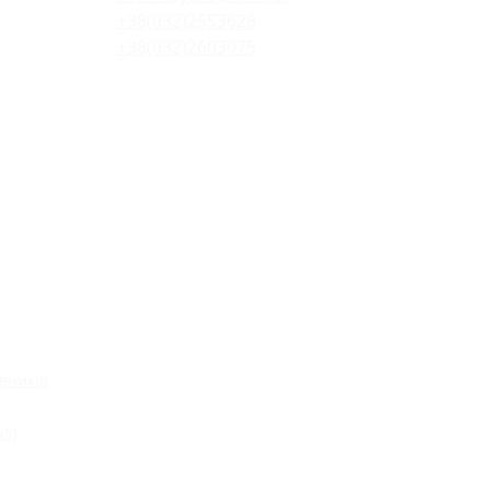
+38(032)2553628
+38(032)2603075
вників
із)