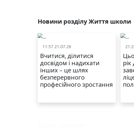
Новини розділу Життя школи
11:57 21.07.26
21:2
Життя школи
Вчитися, ділитися
Цьо
досвідом і надихати
рік
інших – це шлях
зав
безперервного
ліц
професійного зростання
пол
© Ліцей "Галицький"