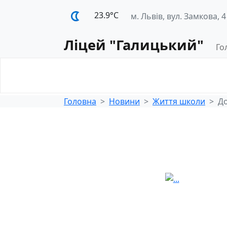
23.9°С
м. Львів, вул. Замкова, 4
Ліцей "Галицький"
Го
Освітнє
Педагогічна
середовище
діяльність
Головна
Новини
Життя школи
До