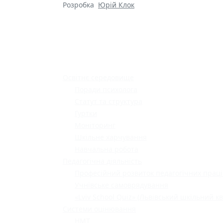
Розробка
Юрій Клок
Освітнє середовище
Поради психолога
Статут та структура
Гуртки
Моніторинг
Шкільне харчування
Навчальна робота
Педагогічна діяльність
Професійний розвиток педагогічних праці
Учнівське самоврядування
«Lviv School Quiz» (Львівський шкільний кв
Системи оцінювання
НМТ