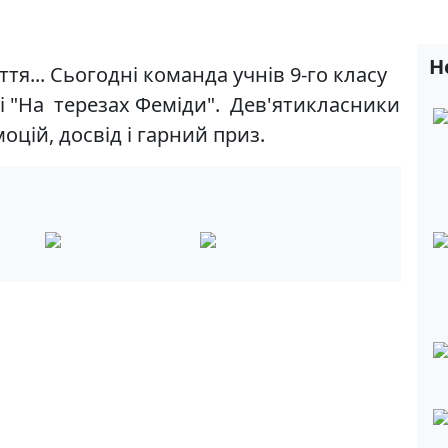
Н
тя... Сьогодні команда учнів 9-го класу
рі "На терезах Феміди". Дев'ятикласники
цій, досвід і гарний приз.