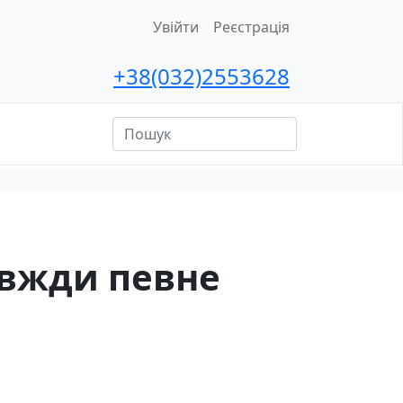
Увійти
Реєстрація
+38(032)2553628
ційна
сть
авжди певне