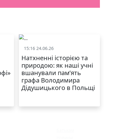
15:16 24.06.26
и
Життя школи
Натхненні історією та
природою: як наші учні
офі»
вшанували пам’ять
графа Володимира
Дідушицького в Польщі
Батькам
Новини