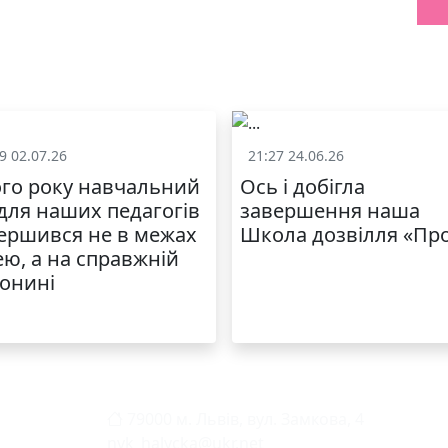
9 02.07.26
21:27 24.06.26
Життя школи
Життя школ
го року навчальний
Ось і добігла
 для наших педагогів
завершення наша
ершився не в межах
Школа дозвілля «Пр
ею, а на справжній
онині
79000 м. Львів, вул. Замкова, 4
nvk_halycka@ukr.net