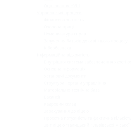
Оцінювання НУШ
Управлінські процеси
Фінансова звітність
Охорона праці
Номенклатура справ
Залучення батьків до освітнього процесу
Кібербезпека
Інформаційна відкритість
Внутрішня система забезпечення якості о
Основна інформація
Установчі документи
Структура і органи управління
Матеріально-технічна база
Вакансії
Кадровий склад
Зарахування до ліцею
Проєктна потужність та фактична кількість
Звіт ліцею "Галицький " Львівської міської