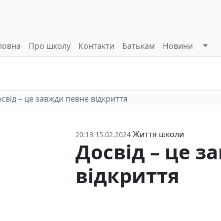
ловна
Про школу
Контакти
Батькам
Новини
Системи
Управлінські
Інформа
оцінювання
процеси
відкриті
свід – це завжди певне відкриття
Життя школи
20:13 15.02.2024
Досвід – це з
відкриття