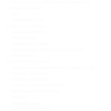
«Lviv School Quiz» (Львівський шкільний квіз)
Системи оцінювання
НМТ
Оцінювання НУШ
Управлінські процеси
Фінансова звітність
Охорона праці
Номенклатура справ
Залучення батьків до освітнього процесу
Кібербезпека
Інформаційна відкритість
Внутрішня система забезпечення якості освіти
Основна інформація
Установчі документи
Структура і органи управління
Матеріально-технічна база
Вакансії
Кадровий склад
Зарахування до ліцею