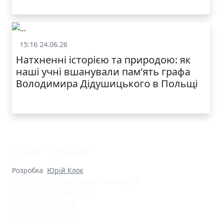
15:16 24.06.26
Життя школи
Натхненні історією та природою: як
наші учні вшанували пам’ять графа
Володимира Дідушицького в Польщі
© Ліцей "Галицький"
Розробка
Юрій Клок
79000 м. Львів, вул. Замкова, 4
nvk_halycka@ukr.net
+38(032)2553628
+38(032)2603075