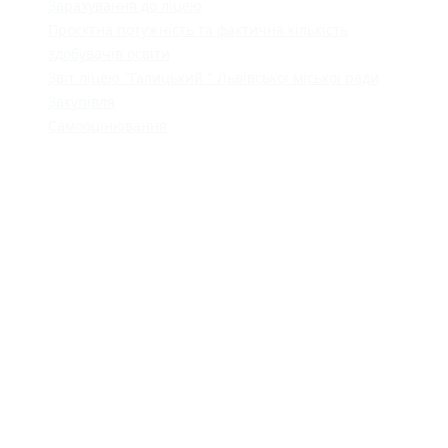
Зарахування до ліцею
Проєктна потужність та фактична кількість
здобувачів освіти
Звіт ліцею "Галицький " Львівської міської ради
Закупівля
Самооцінювання