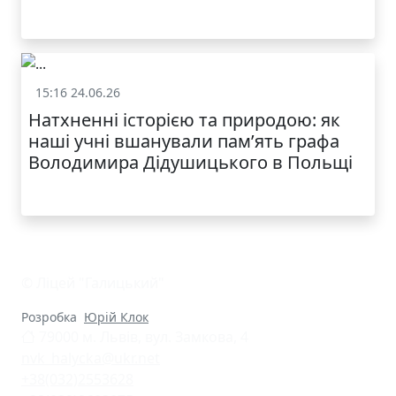
15:16 24.06.26
Життя школи
Натхненні історією та природою: як
наші учні вшанували пам’ять графа
Володимира Дідушицького в Польщі
© Ліцей "Галицький"
Розробка
Юрій Клок
79000 м. Львів, вул. Замкова, 4
nvk_halycka@ukr.net
+38(032)2553628