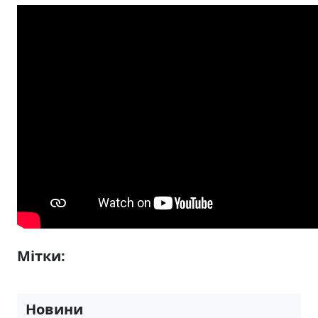
Мітки:
6-А
8-А
6-Б
7-А
8-Б
5-А
5-Б
Новини