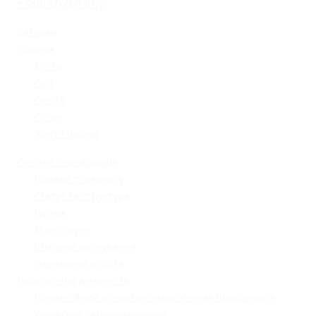
+38(032)2603075
Батькам
Новини
Місто
Світ
Освіта
Спорт
Життя школи
Освітнє середовище
Поради психолога
Статут та структура
Гуртки
Моніторинг
Шкільне харчування
Навчальна робота
Педагогічна діяльність
Професійний розвиток педагогічних працівників
Учнівське самоврядування