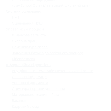
«Lviv School Quiz» (Львівський шкільний квіз)
Системи оцінювання
НМТ
Оцінювання НУШ
Управлінські процеси
Фінансова звітність
Охорона праці
Номенклатура справ
Залучення батьків до освітнього процесу
Кібербезпека
Інформаційна відкритість
Внутрішня система забезпечення якості освіти
Основна інформація
Установчі документи
Структура і органи управління
Матеріально-технічна база
Вакансії
Кадровий склад