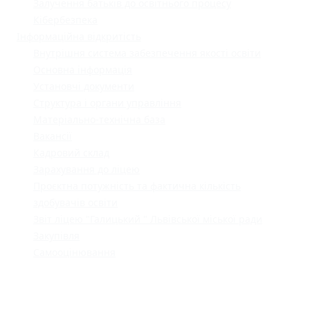
Залучення батьків до освітнього процесу
Кібербезпека
Інформаційна відкритість
Внутрішня система забезпечення якості освіти
Основна інформація
Установчі документи
Структура і органи управління
Матеріально-технічна база
Вакансії
Кадровий склад
Зарахування до ліцею
Проєктна потужність та фактична кількість
здобувачів освіти
Звіт ліцею "Галицький " Львівської міської ради
Закупівля
Самооцінювання