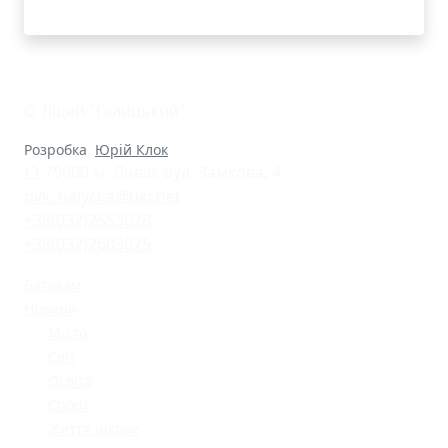
© Ліцей "Галицький"
Розробка
Юрій Клок
79000 м. Львів, вул. Замкова, 4
nvk_halycka@ukr.net
+38(032)2553628
+38(032)2603075
Батькам
Новини
Місто
Світ
Освіта
Спорт
Життя школи