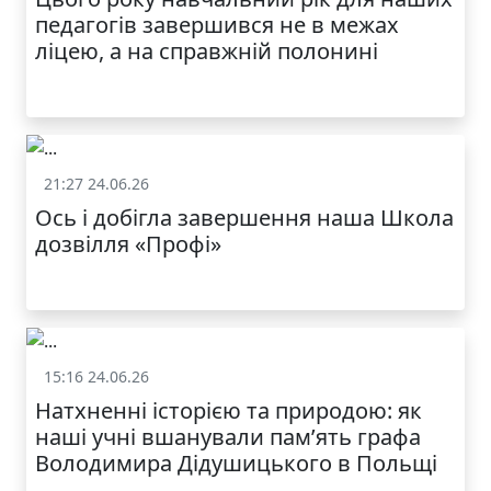
МОДНИЙ ДИТЯЧИЙ
педагогів завершився не в межах
ОДЯГ ПО
ДОСТУПНІЙ ЦІНІ
ліцею, а на справжній полонині
21:27 24.06.26
Життя школи
Ось і добігла завершення наша Школа
дозвілля «Профі»
КАТАЛОГ
15:16 24.06.26
Життя школи
Натхненні історією та природою: як
наші учні вшанували пам’ять графа
Володимира Дідушицького в Польщі