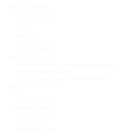
Освітнє середовище
Поради психолога
Статут та структура
Гуртки
Моніторинг
Шкільне харчування
Навчальна робота
Педагогічна діяльність
Професійний розвиток педагогічних працівників
Учнівське самоврядування
«Lviv School Quiz» (Львівський шкільний квіз)
Системи оцінювання
НМТ
Оцінювання НУШ
Управлінські процеси
Фінансова звітність
Охорона праці
Номенклатура справ