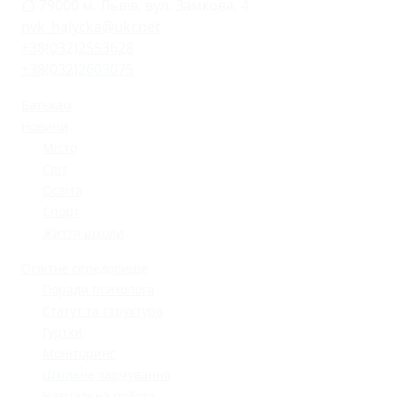
79000 м. Львів, вул. Замкова, 4
nvk_halycka@ukr.net
+38(032)2553628
+38(032)2603075
Батькам
Новини
Місто
Світ
Освіта
Спорт
Життя школи
Освітнє середовище
Поради психолога
Статут та структура
Гуртки
Моніторинг
Шкільне харчування
Навчальна робота