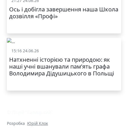
21:27 24.06.26
Життя школи
Ось і добігла завершення наша Школа
дозвілля «Профі»
15:16 24.06.26
Життя школи
Натхненні історією та природою: як
наші учні вшанували пам’ять графа
Володимира Дідушицького в Польщі
© Ліцей "Галицький"
Розробка
Юрій Клок