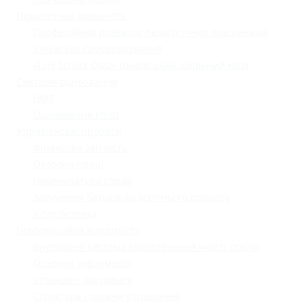
Педагогічна діяльність
Професійний розвиток педагогічних працівників
Учнівське самоврядування
«Lviv School Quiz» (Львівський шкільний квіз)
Системи оцінювання
НМТ
Оцінювання НУШ
Управлінські процеси
Фінансова звітність
Охорона праці
Номенклатура справ
Залучення батьків до освітнього процесу
Кібербезпека
Інформаційна відкритість
Внутрішня система забезпечення якості освіти
Основна інформація
Установчі документи
Структура і органи управління