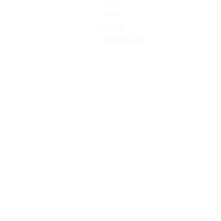
Світ
Освіта
Спорт
Життя школи
КАТАЛОГ