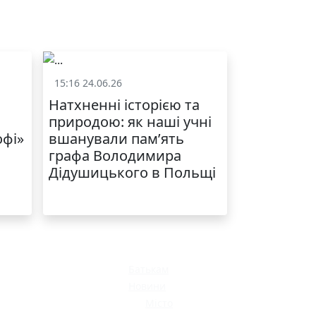
ЯКІСТЬ ТА КРАСА
У ЛЬВОВІ
15:16 24.06.26
и
Життя школи
Натхненні історією та
природою: як наші учні
офі»
вшанували пам’ять
графа Володимира
Дідушицького в Польщі
МОДНИЙ ДИТЯЧИЙ
ОДЯГ ПО
ДОСТУПНІЙ ЦІНІ
Батькам
Новини
Місто