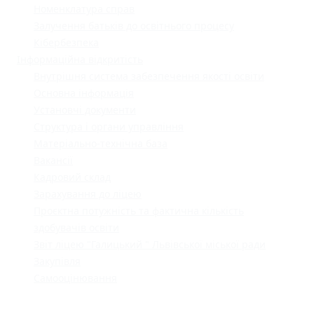
Номенклатура справ
Залучення батьків до освітнього процесу
Кібербезпека
Інформаційна відкритість
Внутрішня система забезпечення якості освіти
Основна інформація
Установчі документи
Структура і органи управління
Матеріально-технічна база
Вакансії
Кадровий склад
Зарахування до ліцею
Проєктна потужність та фактична кількість
здобувачів освіти
Звіт ліцею "Галицький " Львівської міської ради
Закупівля
Самооцінювання