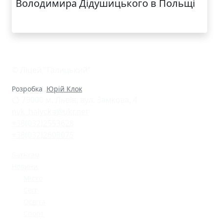
Володимира Дідушицького в Польщі
© Ліцей "Галицький"
Розробка
Юрій Клок
79000 м. Львів, вул. Замкова, 4
nvk_halycka@ukr.net
+38(032)2553628
+38(032)2603075
Батькам
Новини
Місто
Світ
Освіта
Спорт