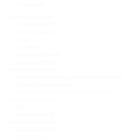
Життя школи
Освітнє середовище
Поради психолога
Статут та структура
Гуртки
Моніторинг
Шкільне харчування
Навчальна робота
Педагогічна діяльність
Професійний розвиток педагогічних працівників
Учнівське самоврядування
«Lviv School Quiz» (Львівський шкільний квіз)
Системи оцінювання
НМТ
Оцінювання НУШ
Управлінські процеси
Фінансова звітність
Охорона праці