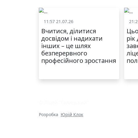
11:57 21.07.26
21:2
Життя школи
Вчитися, ділитися
Цьо
досвідом і надихати
рік
інших – це шлях
зав
безперервного
ліц
професійного зростання
пол
© Ліцей "Галицький"
Розробка
Юрій Клок