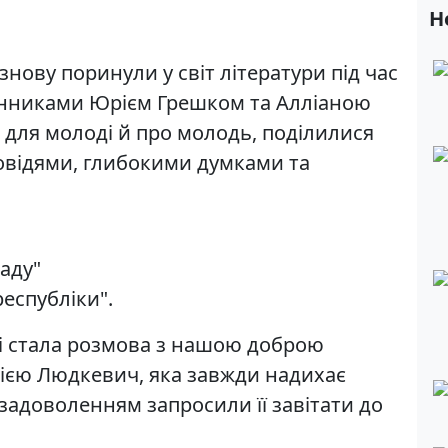
Н
 знову поринули у світ літератури під час
енниками Юрієм Грешком та Алліаною
для молоді й про молодь, поділилися
овідями, глибокими думками та
аду"
еспубліки".
і стала розмова з нашою доброю
єю Людкевич, яка завжди надихає
задоволенням запросили її завітати до