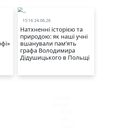
15:16 24.06.26
и
Життя школи
Натхненні історією та
природою: як наші учні
офі»
вшанували пам’ять
графа Володимира
Дідушицького в Польщі
Батькам
Новини
Місто
Світ
Освіта