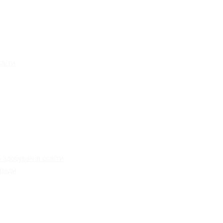
світи
 здобувачів освіти
 ради