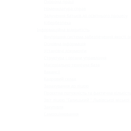
Охорона праці
Номенклатура справ
Залучення батьків до освітнього процесу
Кібербезпека
Інформаційна відкритість
Внутрішня система забезпечення якості о
Основна інформація
Установчі документи
Структура і органи управління
Матеріально-технічна база
Вакансії
Кадровий склад
Зарахування до ліцею
Проєктна потужність та фактична кількість
Звіт ліцею "Галицький " Львівської міської
Закупівля
Самооцінювання