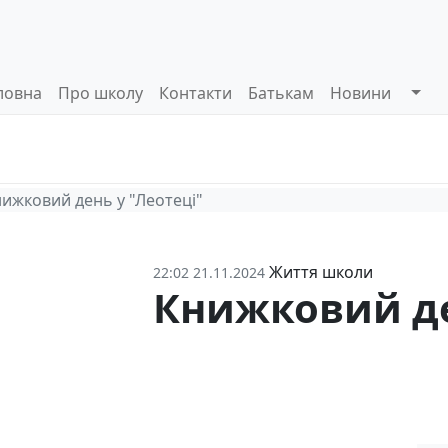
ловна
Про школу
Контакти
Батькам
Новини
Системи
Управлінські
Інформа
оцінювання
процеси
відкриті
ижковий день у "Леотеці"
Життя школи
22:02 21.11.2024
Книжковий де