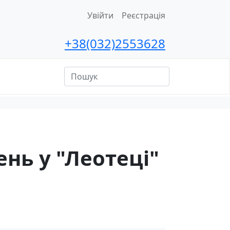
Увійти
Реєстрація
+38(032)2553628
ційна
сть
нь у "Леотеці"