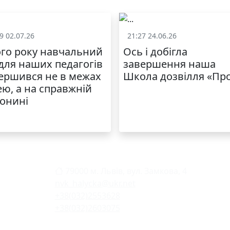
9 02.07.26
21:27 24.06.26
Життя школи
Життя школ
го року навчальний
Ось і добігла
 для наших педагогів
завершення наша
ершився не в межах
Школа дозвілля «Пр
ею, а на справжній
онині
79000 м. Львів, вул. Замкова, 4
nvk_halycka@ukr.net
+38(032)2553628
+38(032)2603075