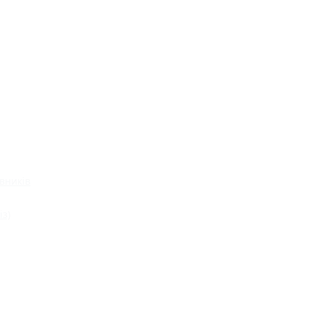
вників
із)