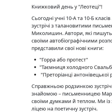
Книжковий день у "Леотеці"!
Сьогодні учні 10-А та 10-Б класів
зустрічі з талановитими письм
Миколишин. Автори, які пишуть 
своїми автобіографічними розп
представили свої нові книги:
"Горра або протест"
"Таємниця холодного Свальб
"Преторіанці антонівецької р
Справжньою родзинкою зустріч
знайомою – письменницею Марі
своїми думками й теплом. Ми із 
ліцею на поетичну зустріч.