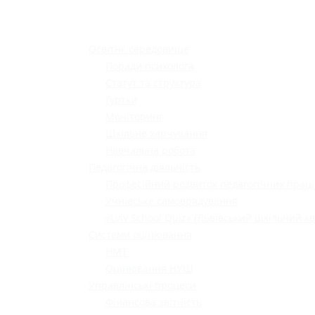
Освітнє середовище
Поради психолога
Статут та структура
Гуртки
Моніторинг
Шкільне харчування
Навчальна робота
Педагогічна діяльність
Професійний розвиток педагогічних праці
Учнівське самоврядування
«Lviv School Quiz» (Львівський шкільний кв
Системи оцінювання
НМТ
Оцінювання НУШ
Управлінські процеси
Фінансова звітність