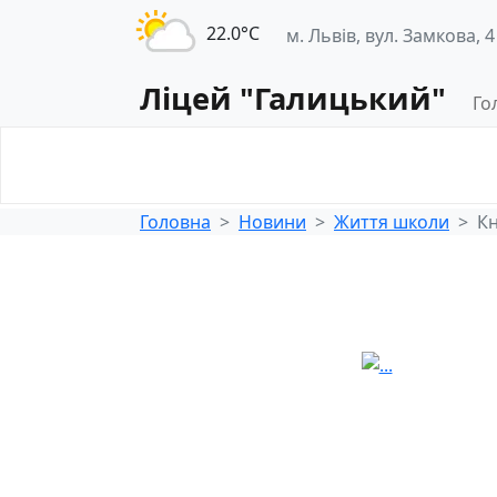
22.0°С
м. Львів, вул. Замкова, 4
Ліцей "Галицький"
Го
Освітнє
Педагогічна
середовище
діяльність
Головна
Новини
Життя школи
Кн