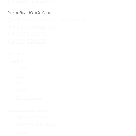
© Ліцей "Галицький"
Розробка
Юрій Клок
79000 м. Львів, вул. Замкова, 4
nvk_halycka@ukr.net
+38(032)2553628
+38(032)2603075
Батькам
Новини
Місто
Світ
Освіта
Спорт
Життя школи
Освітнє середовище
Поради психолога
Статут та структура
Гуртки