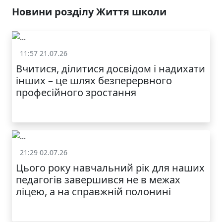
У ЛЬВОВІ
Новини розділу Життя школи
11:57 21.07.26
Життя школи
Вчитися, ділитися досвідом і надихати
інших – це шлях безперервного
професійного зростання
21:29 02.07.26
Життя школи
Цього року навчальний рік для наших
МОДНИЙ ДИТЯЧИЙ
педагогів завершився не в межах
ОДЯГ ПО
ДОСТУПНІЙ ЦІНІ
ліцею, а на справжній полонині