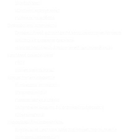
Моніторинг
Шкільне харчування
Навчальна робота
Педагогічна діяльність
Професійний розвиток педагогічних працівників
Учнівське самоврядування
«Lviv School Quiz» (Львівський шкільний квіз)
Системи оцінювання
НМТ
Оцінювання НУШ
Управлінські процеси
Фінансова звітність
Охорона праці
Номенклатура справ
Залучення батьків до освітнього процесу
Кібербезпека
Інформаційна відкритість
Внутрішня система забезпечення якості освіти
Основна інформація