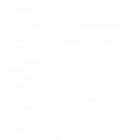
Шкільне харчування
Навчальна робота
Педагогічна діяльність
Професійний розвиток педагогічних працівників
Учнівське самоврядування
«Lviv School Quiz» (Львівський шкільний квіз)
Системи оцінювання
НМТ
Оцінювання НУШ
Управлінські процеси
Фінансова звітність
Охорона праці
Номенклатура справ
Залучення батьків до освітнього процесу
Кібербезпека
Інформаційна відкритість
Внутрішня система забезпечення якості освіти
Основна інформація
Установчі документи