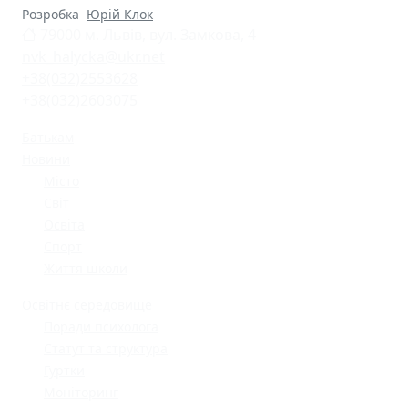
Розробка
Юрій Клок
79000 м. Львів, вул. Замкова, 4
nvk_halycka@ukr.net
+38(032)2553628
+38(032)2603075
Батькам
Новини
Місто
Світ
Освіта
Спорт
Життя школи
Освітнє середовище
Поради психолога
Статут та структура
Гуртки
Моніторинг