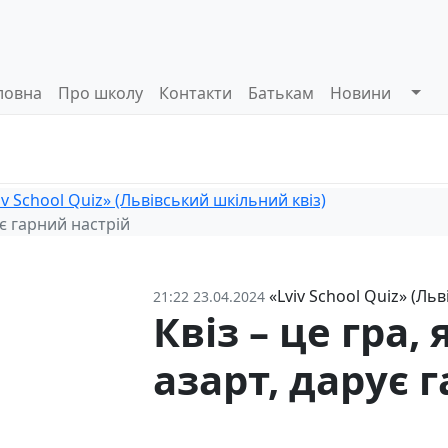
ловна
Про школу
Контакти
Батькам
Новини
Системи
Управлінські
Інформа
оцінювання
процеси
відкриті
iv School Quiz» (Львівський шкільний квіз)
ує гарний настрій
«Lviv School Quiz» (Ль
21:22 23.04.2024
Квіз – це гра,
азарт, дарує 