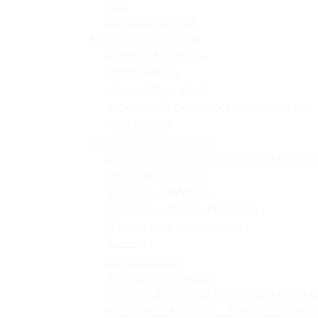
НМТ
Оцінювання НУШ
Управлінські процеси
Фінансова звітність
Охорона праці
Номенклатура справ
Залучення батьків до освітнього процесу
Кібербезпека
Інформаційна відкритість
Внутрішня система забезпечення якості о
Основна інформація
Установчі документи
Структура і органи управління
Матеріально-технічна база
Вакансії
Кадровий склад
Зарахування до ліцею
Проєктна потужність та фактична кількість
Звіт ліцею "Галицький " Львівської міської