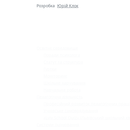
Розробка
Юрій Клок
Освітнє середовище
Поради психолога
Статут та структура
Гуртки
Моніторинг
Шкільне харчування
Навчальна робота
Педагогічна діяльність
Професійний розвиток педагогічних праці
Учнівське самоврядування
«Lviv School Quiz» (Львівський шкільний кв
Системи оцінювання