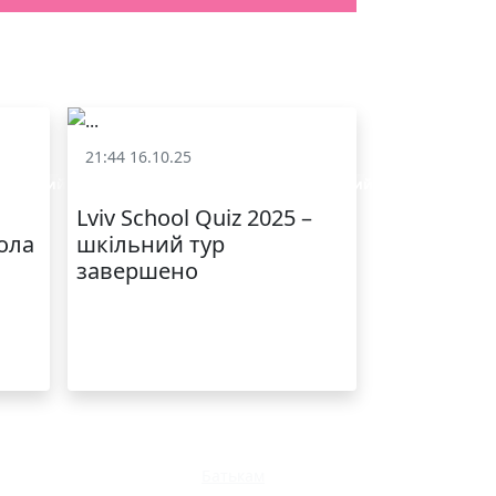
21:44 16.10.25
 шкільний квіз)
«Lviv School Quiz» (Львівський шкільний квіз)
Lviv School Quiz 2025 –
ола
шкільний тур
завершено
Батькам