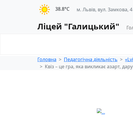
38.8°С
м. Львів, вул. Замкова, 4
Ліцей "Галицький"
Го
Освітнє
Педагогічна
середовище
діяльність
Головна
Педагогічна діяльність
«Lv
Квіз – це гра, яка викликає азарт, дар