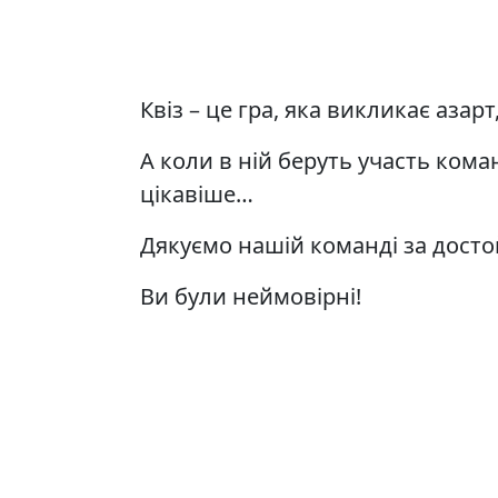
Квіз – це гра, яка викликає азар
А коли в ній беруть участь кома
цікавіше…
Дякуємо нашій команді за досто
Ви були неймовірні!