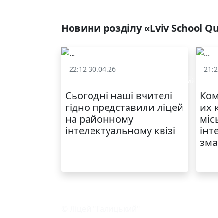
Новини розділу «Lviv School Q
22:12 30.04.26
21:2
«Lviv School Quiz» (Львівський шкільний квіз)
«Lvi
Сьогодні наші вчителі
Ком
гідно представили ліцей
их 
на районному
міс
інтелектуальному квізі
інт
зма
© Ліцей "Галицький"