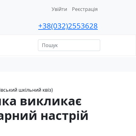
Увійти
Реєстрація
+38(032)2553628
ційна
сть
вівський шкільний квіз)
 яка викликає
гарний настрій