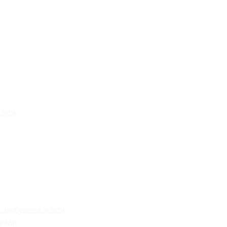
світи
 здобувачів освіти
 ради