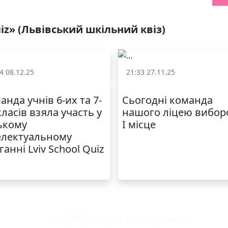
uiz» (Львівський шкільний квіз)
4 08.12.25
21:33 27.11.25
v School Quiz» (Львівський шкільний квіз)
«Lviv School Quiz» (Львівський
анда учнів 6-их та 7-
Сьогодні команда
класів взяла участь у
нашого ліцею вибор
ькому
I місце
електуальному
ганні Lviv School Quiz
79000 м. Львів, вул. Замкова, 4