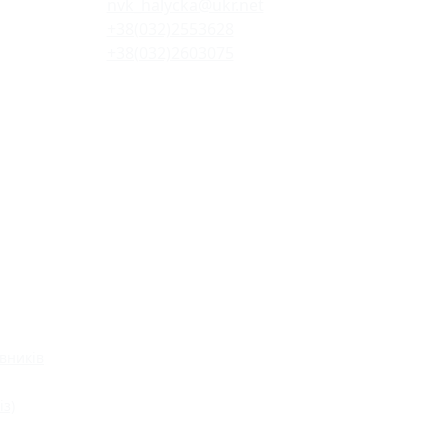
nvk_halycka@ukr.net
+38(032)2553628
+38(032)2603075
вників
із)