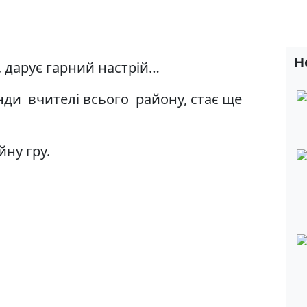
Н
т, дарує гарний настрій…
нди вчителі всього району, стає ще
йну гру.