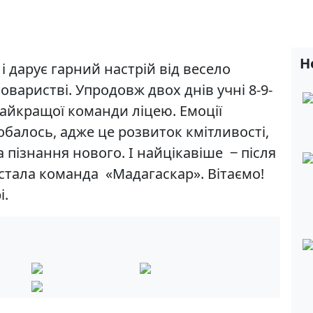
Н
 і дарує гарний настрій від весело
оваристві. Упродовж двох днів учні 8-9-
найкращої команди ліцею. Емоції
обалось, адже це розвиток кмітливості,
а пізнання нового. І найцікавіше ‒ після
стала команда «Мадагаскар». Вітаємо!
і.