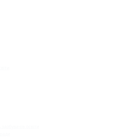
світи
 здобувачів освіти
 ради