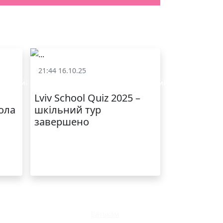
21:44 16.10.25
 шкільний квіз)
«Lviv School Quiz» (Львівський шкільний квіз)
Lviv School Quiz 2025 –
ола
шкільний тур
завершено
Батькам