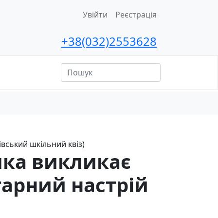
Увійти
Реєстрація
+38(032)2553628
ційна
сть
вівський шкільний квіз)
 яка викликає
 гарний настрій