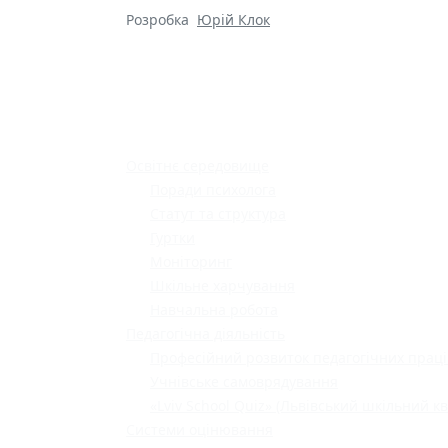
Розробка
Юрій Клок
Освітнє середовище
Поради психолога
Статут та структура
Гуртки
Моніторинг
Шкільне харчування
Навчальна робота
Педагогічна діяльність
Професійний розвиток педагогічних праці
Учнівське самоврядування
«Lviv School Quiz» (Львівський шкільний кв
Системи оцінювання