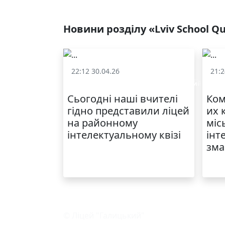
Новини розділу «Lviv School Q
22:12 30.04.26
21:2
«Lviv School Quiz» (Львівський шкільний квіз)
«Lvi
Сьогодні наші вчителі
Ком
гідно представили ліцей
их 
на районному
міс
інтелектуальному квізі
інт
зма
© Ліцей "Галицький"