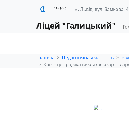
19.6°С
м. Львів, вул. Замкова, 4
Ліцей "Галицький"
Го
Освітнє
Педагогічна
середовище
діяльність
Головна
Педагогічна діяльність
«Lv
Квіз – це гра, яка викликає азарт і да