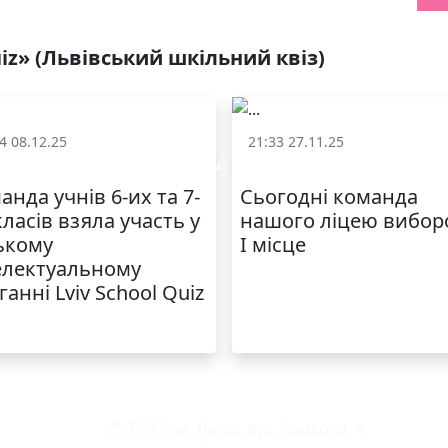
uiz» (Львівський шкільний квіз)
4 08.12.25
21:33 27.11.25
v School Quiz» (Львівський шкільний квіз)
«Lviv School Quiz» (Львівський
анда учнів 6-их та 7-
Сьогодні команда
класів взяла участь у
нашого ліцею вибор
ькому
I місце
електуальному
ганні Lviv School Quiz
79000 м. Львів, вул. Замкова, 4