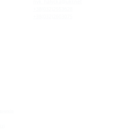
nvk_halycka@ukr.net
+38(032)2553628
+38(032)2603075
вників
із)