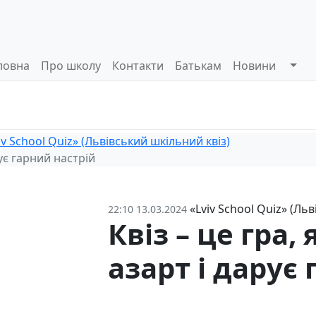
ловна
Про школу
Контакти
Батькам
Новини
Системи
Управлінські
Інформа
оцінювання
процеси
відкриті
iv School Quiz» (Львівський шкільний квіз)
рує гарний настрій
«Lviv School Quiz» (Ль
22:10 13.03.2024
Квіз – це гра,
азарт і дарує