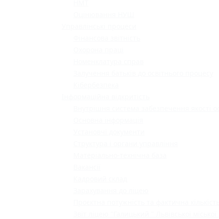
НМТ
Оцінювання НУШ
Управлінські процеси
Фінансова звітність
Охорона праці
Номенклатура справ
Залучення батьків до освітнього процесу
Кібербезпека
Інформаційна відкритість
Внутрішня система забезпечення якості о
Основна інформація
Установчі документи
Структура і органи управління
Матеріально-технічна база
Вакансії
Кадровий склад
Зарахування до ліцею
Проєктна потужність та фактична кількість
Звіт ліцею "Галицький " Львівської міської