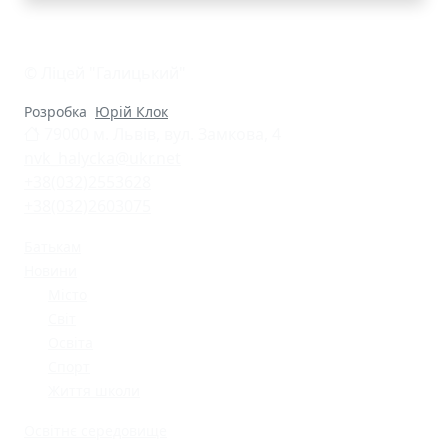
© Ліцей "Галицький"
Розробка
Юрій Клок
79000 м. Львів, вул. Замкова, 4
nvk_halycka@ukr.net
+38(032)2553628
+38(032)2603075
Батькам
Новини
Місто
Світ
Освіта
Спорт
Життя школи
Освітнє середовище