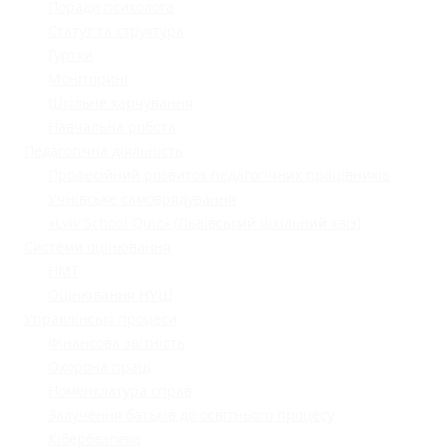
Поради психолога
Статут та структура
Гуртки
Моніторинг
Шкільне харчування
Навчальна робота
Педагогічна діяльність
Професійний розвиток педагогічних працівників
Учнівське самоврядування
«Lviv School Quiz» (Львівський шкільний квіз)
Системи оцінювання
НМТ
Оцінювання НУШ
Управлінські процеси
Фінансова звітність
Охорона праці
Номенклатура справ
Залучення батьків до освітнього процесу
Кібербезпека