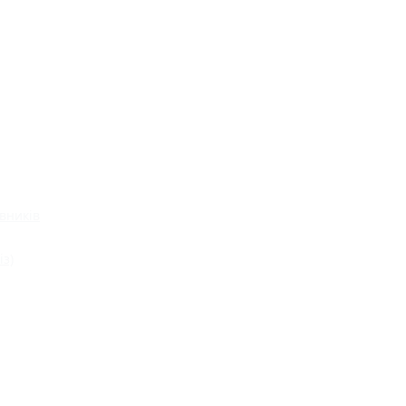
вників
із)