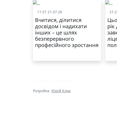
11:57 21.07.26
21:2
Життя школи
Вчитися, ділитися
Цьо
досвідом і надихати
рік
інших – це шлях
зав
безперервного
ліц
професійного зростання
пол
© Ліцей "Галицький"
Розробка
Юрій Клок