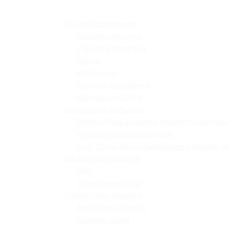
Освітнє середовище
Поради психолога
Статут та структура
Гуртки
Моніторинг
Шкільне харчування
Навчальна робота
Педагогічна діяльність
Професійний розвиток педагогічних праці
Учнівське самоврядування
«Lviv School Quiz» (Львівський шкільний кв
Системи оцінювання
НМТ
Оцінювання НУШ
Управлінські процеси
Фінансова звітність
Охорона праці