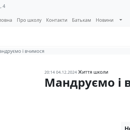
, 4
ловна
Про школу
Контакти
Батькам
Новини
Системи
Управлінські
Інформа
оцінювання
процеси
відкриті
ндруємо і вчимося
Життя школи
20:14 04.12.2024
Мандруємо і 
Н