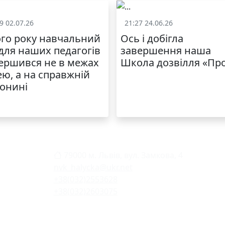
9 02.07.26
21:27 24.06.26
Життя школи
Життя школ
го року навчальний
Ось і добігла
 для наших педагогів
завершення наша
ершився не в межах
Школа дозвілля «Пр
ею, а на справжній
онині
79000 м. Львів, вул. Замкова, 4
nvk_halycka@ukr.net
+38(032)2553628
+38(032)2603075