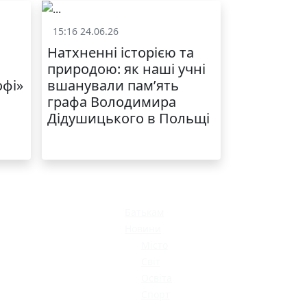
15:16 24.06.26
и
Життя школи
Натхненні історією та
природою: як наші учні
офі»
вшанували пам’ять
графа Володимира
Дідушицького в Польщі
МОДНИЙ ДИТЯЧИЙ
ОДЯГ ПО
ДОСТУПНІЙ ЦІНІ
Батькам
Новини
Місто
Світ
Освіта
Спорт