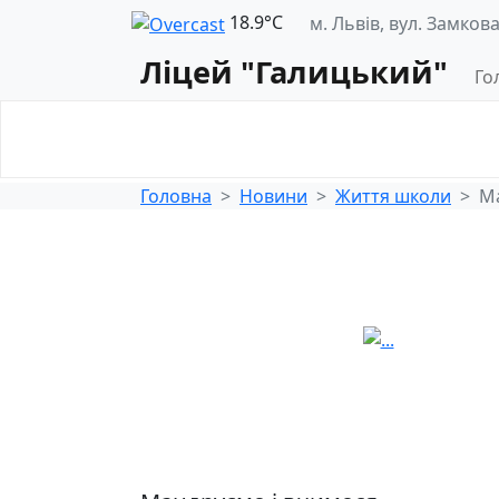
18.9°С
м. Львів, вул. Замкова
Ліцей "Галицький"
Го
Освітнє
Педагогічна
середовище
діяльність
Головна
Новини
Життя школи
Ма