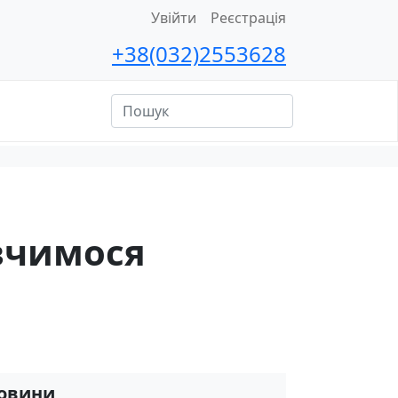
Увійти
Реєстрація
+38(032)2553628
ційна
сть
вчимося
овини