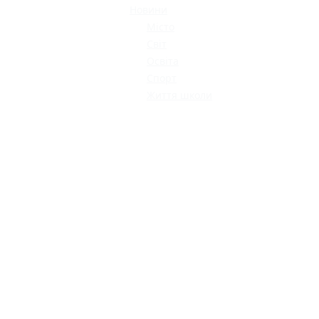
Новини
Місто
Світ
Освіта
Спорт
Життя школи