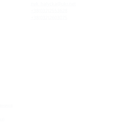
nvk_halycka@ukr.net
+38(032)2553628
+38(032)2603075
вників
із)