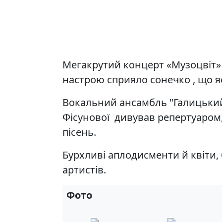
Мегакрутий концерт «Музоцвіт» 
настрою сприяло сонечко , що яс
Вокальний ансамбль "Галицьки
Фісунової дивував репертуаром
пісень.
Бурхливі аплодисменти й квіти
артистів.
Фото