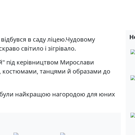
Н
відбувся в саду ліцею.Чудовому
краво світило і зігрівало.
й" під керівництвом Мирослави
, костюмами, танцями й образами до
, були найкращою нагородою для юних