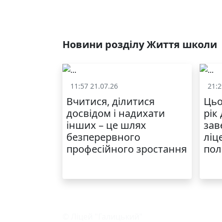
Новини розділу Життя школи
11:57 21.07.26
21:2
Життя школи
Вчитися, ділитися
Цьо
досвідом і надихати
рік
інших – це шлях
зав
безперервного
ліц
професійного зростання
пол
© Ліцей "Галицький"