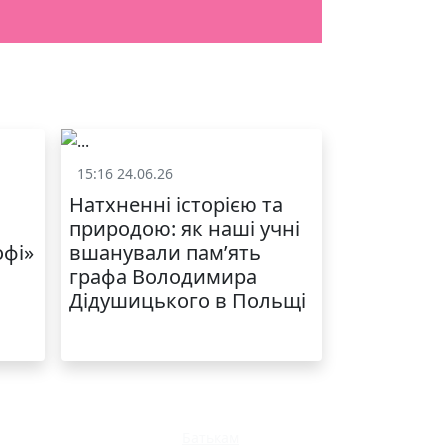
15:16 24.06.26
и
Життя школи
Натхненні історією та
природою: як наші учні
офі»
вшанували пам’ять
графа Володимира
Дідушицького в Польщі
Батькам