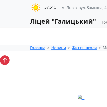
37.5°С
м. Львів, вул. Замкова, 4
Ліцей "Галицький"
Го
Освітнє
Педагогічна
середовище
діяльність
Головна
Новини
Життя школи
Ме