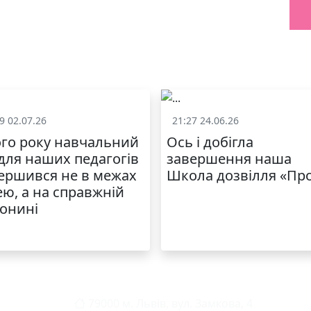
9 02.07.26
21:27 24.06.26
Життя школи
Життя школ
го року навчальний
Ось і добігла
 для наших педагогів
завершення наша
ершився не в межах
Школа дозвілля «Пр
ею, а на справжній
онині
79000 м. Львів, вул. Замкова, 4