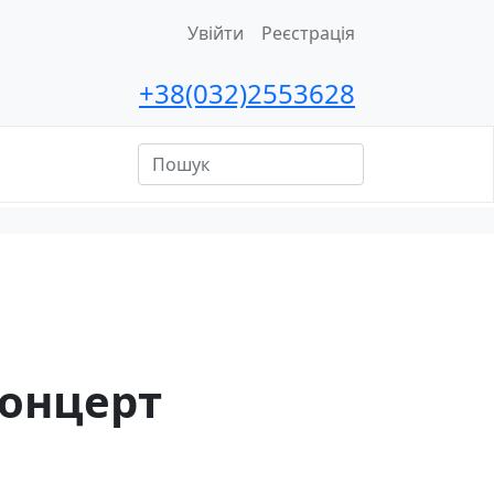
Увійти
Реєстрація
+38(032)2553628
ційна
сть
онцерт