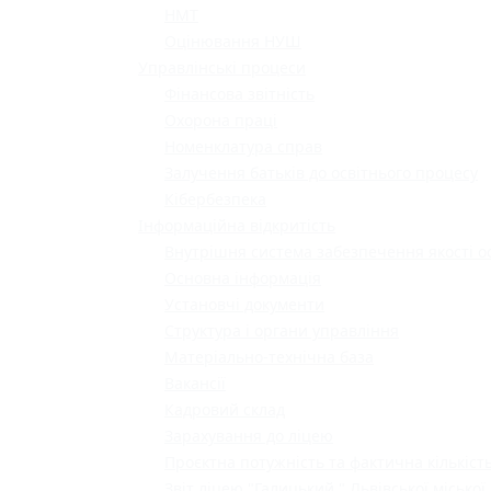
НМТ
Оцінювання НУШ
Управлінські процеси
Фінансова звітність
Охорона праці
Номенклатура справ
Залучення батьків до освітнього процесу
Кібербезпека
Інформаційна відкритість
Внутрішня система забезпечення якості о
Основна інформація
Установчі документи
Структура і органи управління
Матеріально-технічна база
Вакансії
Кадровий склад
Зарахування до ліцею
Проєктна потужність та фактична кількість
Звіт ліцею "Галицький " Львівської міської