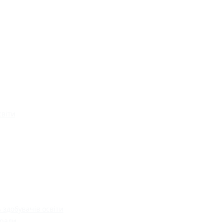
світи
 здобувачів освіти
 ради