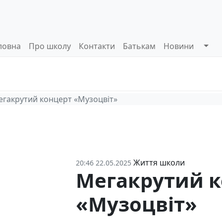
ловна
Про школу
Контакти
Батькам
Новини
Системи
Управлінські
Інформа
оцінювання
процеси
відкриті
гакрутий концерт «Музоцвіт»
Життя школи
20:46 22.05.2025
Мегакрутий к
«Музоцвіт»