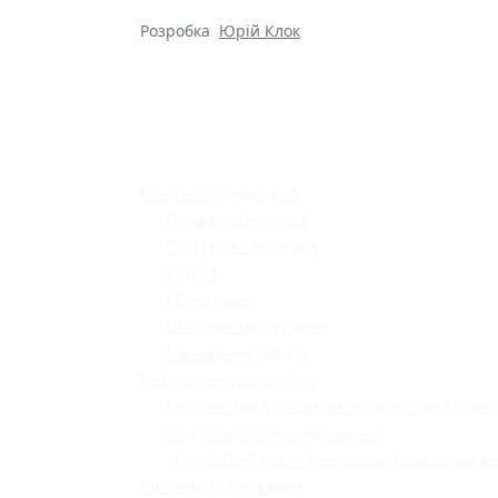
Розробка
Юрій Клок
Освітнє середовище
Поради психолога
Статут та структура
Гуртки
Моніторинг
Шкільне харчування
Навчальна робота
Педагогічна діяльність
Професійний розвиток педагогічних праці
Учнівське самоврядування
«Lviv School Quiz» (Львівський шкільний кв
Системи оцінювання