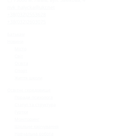
79000 м. Львів, вул. Замкова, 4
nvk_halycka@ukr.net
+38(032)2553628
+38(032)2603075
Батькам
Новини
Місто
Світ
Освіта
Спорт
Життя школи
Освітнє середовище
Поради психолога
Статут та структура
Гуртки
Моніторинг
Шкільне харчування
Навчальна робота