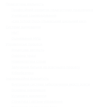
Педагогічна діяльність
Професійний розвиток педагогічних працівників
Учнівське самоврядування
«Lviv School Quiz» (Львівський шкільний квіз)
Системи оцінювання
НМТ
Оцінювання НУШ
Управлінські процеси
Фінансова звітність
Охорона праці
Номенклатура справ
Залучення батьків до освітнього процесу
Кібербезпека
Інформаційна відкритість
Внутрішня система забезпечення якості освіти
Основна інформація
Установчі документи
Структура і органи управління