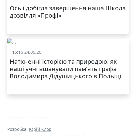
Ось і добігла завершення наша Школа
дозвілля «Профі»
15:16 24.06.26
Життя школи
Натхненні історією та природою: як
наші учні вшанували пам’ять графа
Володимира Дідушицького в Польщі
© Ліцей "Галицький"
Розробка
Юрій Клок