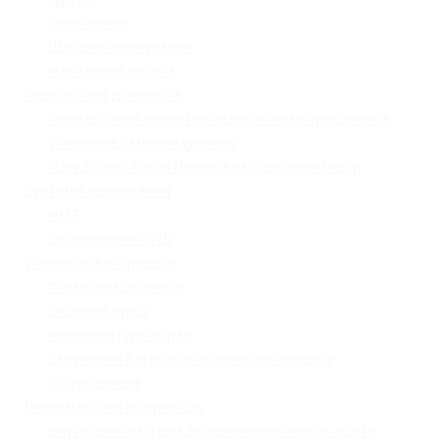
Моніторинг
Шкільне харчування
Навчальна робота
Педагогічна діяльність
Професійний розвиток педагогічних працівників
Учнівське самоврядування
«Lviv School Quiz» (Львівський шкільний квіз)
Системи оцінювання
НМТ
Оцінювання НУШ
Управлінські процеси
Фінансова звітність
Охорона праці
Номенклатура справ
Залучення батьків до освітнього процесу
Кібербезпека
Інформаційна відкритість
Внутрішня система забезпечення якості освіти