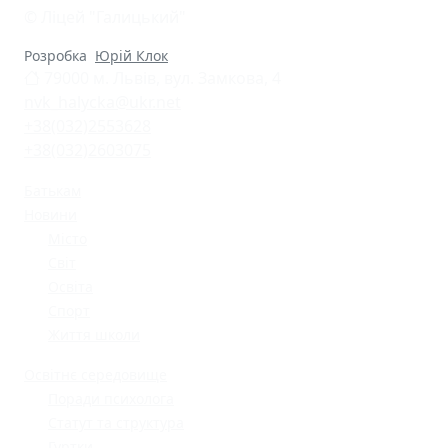
© Ліцей "Галицький"
Розробка
Юрій Клок
79000 м. Львів, вул. Замкова, 4
nvk_halycka@ukr.net
+38(032)2553628
+38(032)2603075
Батькам
Новини
Місто
Світ
Освіта
Спорт
Життя школи
Освітнє середовище
Поради психолога
Статут та структура
Гуртки