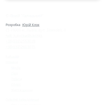
© Ліцей "Галицький"
Розробка
Юрій Клок
79000 м. Львів, вул. Замкова, 4
nvk_halycka@ukr.net
+38(032)2553628
+38(032)2603075
Батькам
Новини
Місто
Світ
Освіта
Спорт
Життя школи
Освітнє середовище