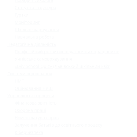
Поради психолога
Статут та структура
Гуртки
Моніторинг
Шкільне харчування
Навчальна робота
Педагогічна діяльність
Професійний розвиток педагогічних працівників
Учнівське самоврядування
«Lviv School Quiz» (Львівський шкільний квіз)
Системи оцінювання
НМТ
Оцінювання НУШ
Управлінські процеси
Фінансова звітність
Охорона праці
Номенклатура справ
Залучення батьків до освітнього процесу
Кібербезпека