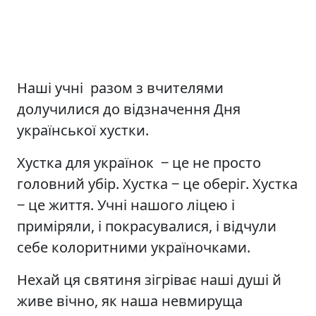
Наші учні разом з вчителями
долучилися до відзначення Дня
української хустки.
Хустка для українок ‒ це не просто
головний убір. Хустка ‒ це оберіг. Хустка
‒ це життя. Учні нашого ліцею і
приміряли, і покрасувалися, і відчули
себе колоритними україночками.
Нехай ця святиня зігріває наші душі й
живе вічно, як наша невмируща