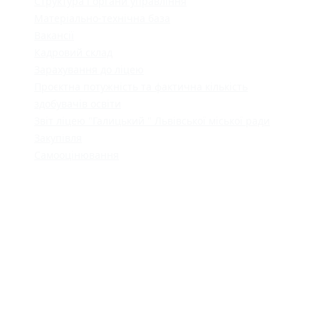
Структура і органи управління
Матеріально-технічна база
Вакансії
Кадровий склад
Зарахування до ліцею
Проєктна потужність та фактична кількість
здобувачів освіти
Звіт ліцею "Галицький " Львівської міської ради
Закупівля
Самооцінювання