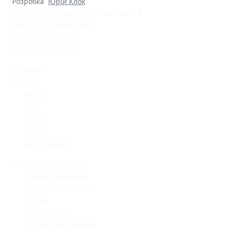
Розробка
Юрій Клок
79000 м. Львів, вул. Замкова, 4
nvk_halycka@ukr.net
+38(032)2553628
+38(032)2603075
Батькам
Новини
Місто
Світ
Освіта
Спорт
Життя школи
Освітнє середовище
Поради психолога
Статут та структура
Гуртки
Моніторинг
Шкільне харчування