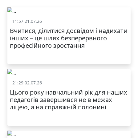
11:57 21.07.26
Життя школи
Вчитися, ділитися досвідом і надихати
інших – це шлях безперервного
професійного зростання
21:29 02.07.26
Життя школи
Цього року навчальний рік для наших
МОДНИЙ ДИТЯЧИЙ
педагогів завершився не в межах
ОДЯГ ПО
ДОСТУПНІЙ ЦІНІ
ліцею, а на справжній полонині