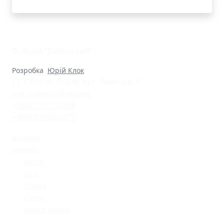
© Ліцей "Галицький"
Розробка
Юрій Клок
79000 м. Львів, вул. Замкова, 4
nvk_halycka@ukr.net
+38(032)2553628
+38(032)2603075
Батькам
Новини
Місто
Світ
Освіта
Спорт
Життя школи