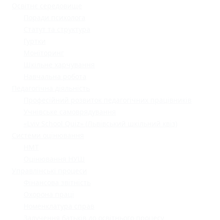
Освітнє середовище
Поради психолога
Статут та структура
Гуртки
Моніторинг
Шкільне харчування
Навчальна робота
Педагогічна діяльність
Професійний розвиток педагогічних працівників
Учнівське самоврядування
«Lviv School Quiz» (Львівський шкільний квіз)
Системи оцінювання
НМТ
Оцінювання НУШ
Управлінські процеси
Фінансова звітність
Охорона праці
Номенклатура справ
Залучення батьків до освітнього процесу