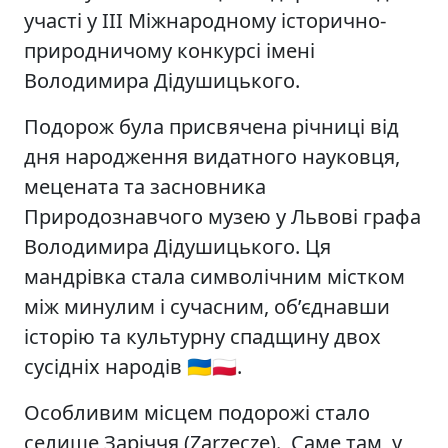
участі у ІІІ Міжнародному історично-
природничому конкурсі імені
Володимира Дідушицького.
Подорож була присвячена річниці від
дня народження видатного науковця,
мецената та засновника
Природознавчого музею у Львові графа
Володимира Дідушицького. Ця
мандрівка стала символічним містком
між минулим і сучасним, об’єднавши
історію та культурну спадщину двох
сусідніх народів 🇺🇦🇵🇱.
Особливим місцем подорожі стало
селище Заріччя (Zarzecze). Саме там, у