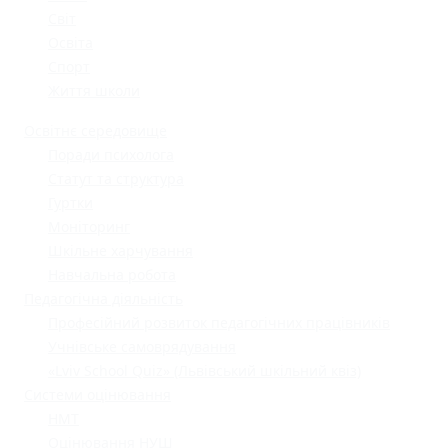
Світ
Освіта
Спорт
Життя школи
Освітнє середовище
Поради психолога
Статут та структура
Гуртки
Моніторинг
Шкільне харчування
Навчальна робота
Педагогічна діяльність
Професійний розвиток педагогічних працівників
Учнівське самоврядування
«Lviv School Quiz» (Львівський шкільний квіз)
Системи оцінювання
НМТ
Оцінювання НУШ