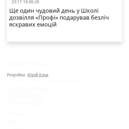
23:17 18.06.26
Життя школи
Ще один чудовий день у Школі
дозвілля «Профі» подарував безліч
яскравих емоцій
© Ліцей "Галицький"
Розробка
Юрій Клок
79000 м. Львів, вул. Замкова, 4
nvk_halycka@ukr.net
+38(032)2553628
+38(032)2603075
Батькам
Новини
Місто