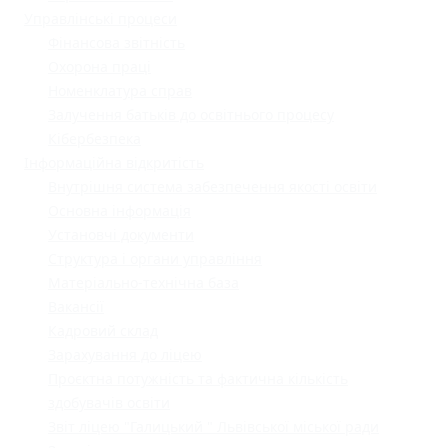
Управлінські процеси
Фінансова звітність
Охорона праці
Номенклатура справ
Залучення батьків до освітнього процесу
Кібербезпека
Інформаційна відкритість
Внутрішня система забезпечення якості освіти
Основна інформація
Установчі документи
Структура і органи управління
Матеріально-технічна база
Вакансії
Кадровий склад
Зарахування до ліцею
Проєктна потужність та фактична кількість
здобувачів освіти
Звіт ліцею "Галицький " Львівської міської ради