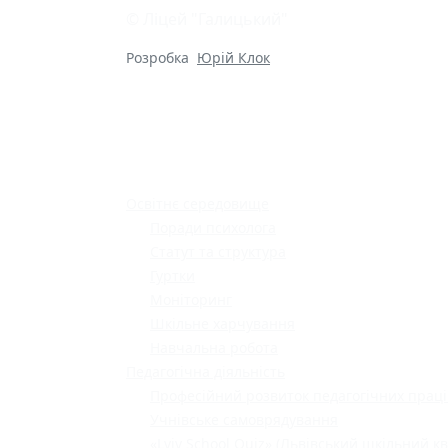
© Ліцей "Галицький"
Розробка
Юрій Клок
Освітнє середовище
Поради психолога
Статут та структура
Гуртки
Моніторинг
Шкільне харчування
Навчальна робота
Педагогічна діяльність
Професійний розвиток педагогічних праці
Учнівське самоврядування
«Lviv School Quiz» (Львівський шкільний кв