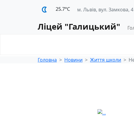
25.7°С
м. Львів, вул. Замкова, 4
Ліцей "Галицький"
Го
Освітнє
Педагогічна
середовище
діяльність
Головна
Новини
Життя школи
Не