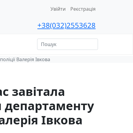
Увійти
Реєстрація
+38(032)2553628
ційна
сть
оліції Валерія Івкова
с завітала
 департаменту
Валерія Івкова