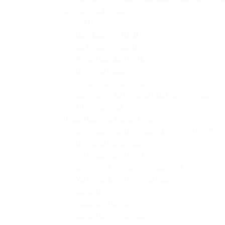
Системи оцінювання
НМТ
Оцінювання НУШ
Управлінські процеси
Фінансова звітність
Охорона праці
Номенклатура справ
Залучення батьків до освітнього процесу
Кібербезпека
Інформаційна відкритість
Внутрішня система забезпечення якості о
Основна інформація
Установчі документи
Структура і органи управління
Матеріально-технічна база
Вакансії
Кадровий склад
Зарахування до ліцею