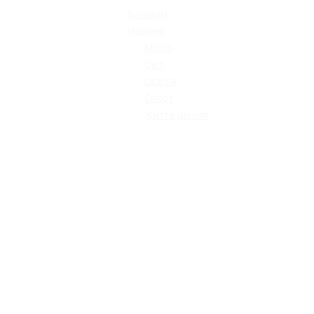
ОДЯГ ПО
ДОСТУПНІЙ ЦІНІ
Батькам
Новини
Місто
Світ
Освіта
Спорт
Життя школи
КАТАЛОГ