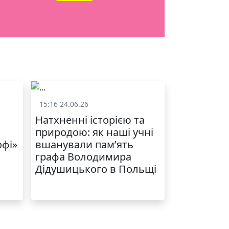
ЯКІСТЬ ТА КРАСА
У ЛЬВОВІ
15:16 24.06.26
и
Життя школи
Натхненні історією та
природою: як наші учні
офі»
вшанували пам’ять
графа Володимира
Дідушицького в Польщі
МОДНИЙ ДИТЯЧИЙ