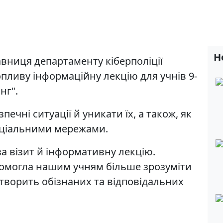
Н
авниця департаменту кіберполіції
опливу інформаційну лекцію для учнів 9-
нг".
ечні ситуації й уникати їх, а також, як
оціальними мережами.
за візит й інформативну лекцію.
помогла нашим учням більше зрозуміти
творить обізнаних та відповідальних