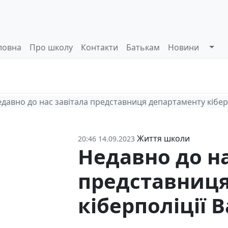
ловна
Про школу
Контакти
Батькам
Новини
Системи
Управлінські
Інформа
оцінювання
процеси
відкриті
давно до нас завітала представниця департаменту кіберп
Життя школи
20:46 14.09.2023
Недавно до на
представниця
кіберполіції 