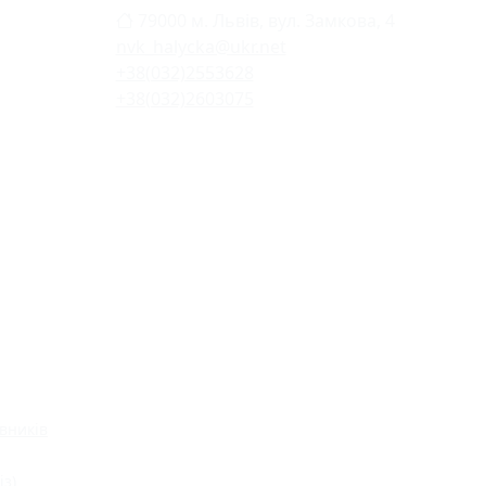
79000 м. Львів, вул. Замкова, 4
nvk_halycka@ukr.net
+38(032)2553628
+38(032)2603075
вників
із)