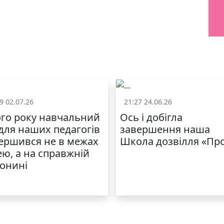
9 02.07.26
21:27 24.06.26
Життя школи
Життя школ
го року навчальний
Ось і добігла
 для наших педагогів
завершення наша
ершився не в межах
Школа дозвілля «Пр
ею, а на справжній
онині