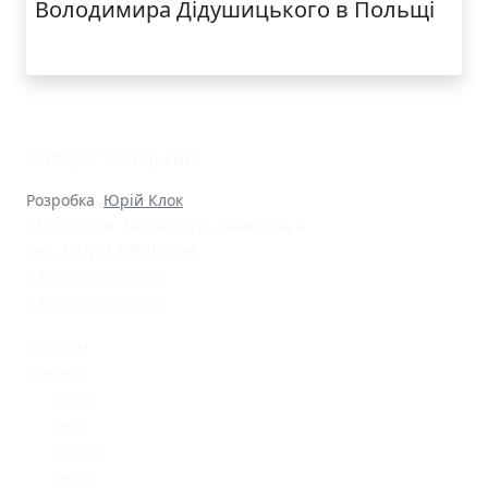
Володимира Дідушицького в Польщі
© Ліцей "Галицький"
Розробка
Юрій Клок
79000 м. Львів, вул. Замкова, 4
nvk_halycka@ukr.net
+38(032)2553628
+38(032)2603075
Батькам
Новини
Місто
Світ
Освіта
Спорт