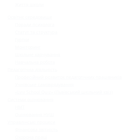
Життя школи
Освітнє середовище
Поради психолога
Статут та структура
Гуртки
Моніторинг
Шкільне харчування
Навчальна робота
Педагогічна діяльність
Професійний розвиток педагогічних працівників
Учнівське самоврядування
«Lviv School Quiz» (Львівський шкільний квіз)
Системи оцінювання
НМТ
Оцінювання НУШ
Управлінські процеси
Фінансова звітність
Охорона праці