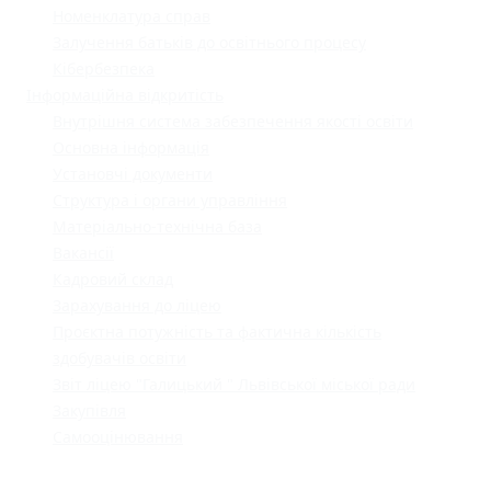
Номенклатура справ
Залучення батьків до освітнього процесу
Кібербезпека
Інформаційна відкритість
Внутрішня система забезпечення якості освіти
Основна інформація
Установчі документи
Структура і органи управління
Матеріально-технічна база
Вакансії
Кадровий склад
Зарахування до ліцею
Проєктна потужність та фактична кількість
здобувачів освіти
Звіт ліцею "Галицький " Львівської міської ради
Закупівля
Самооцінювання