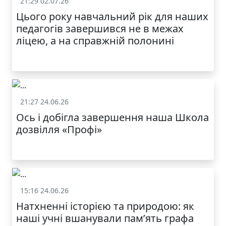
21:29 02.07.26
Життя школи
Цього року навчальний рік для наших
МОДНИЙ ДИТЯЧИЙ
педагогів завершився не в межах
ОДЯГ ПО
ДОСТУПНІЙ ЦІНІ
ліцею, а на справжній полонині
21:27 24.06.26
Життя школи
Ось і добігла завершення наша Школа
дозвілля «Профі»
КАТАЛОГ
15:16 24.06.26
Життя школи
Натхненні історією та природою: як
наші учні вшанували пам’ять графа