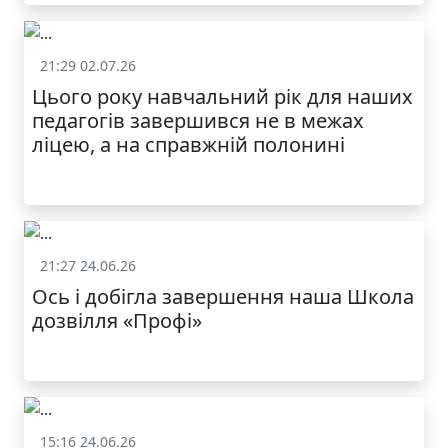
21:29 02.07.26
Життя школи
Цього року навчальний рік для наших
МОДНИЙ ДИТЯЧИЙ
педагогів завершився не в межах
ОДЯГ ПО
ДОСТУПНІЙ ЦІНІ
ліцею, а на справжній полонині
21:27 24.06.26
Життя школи
Ось і добігла завершення наша Школа
дозвілля «Профі»
КАТАЛОГ
15:16 24.06.26
Життя школи