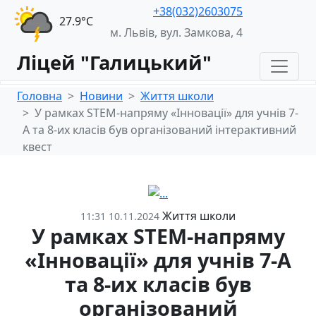
+38(032)2603075
27.9°С
м. Львів, вул. Замкова, 4
Ліцей "Галицький"
Головна
Новини
Життя школи
У рамках STEM-напряму «Інновації» для учнів 7-
А та 8-их класів був організований інтерактивний
квест
Життя школи
11:31 10.11.2024
У рамках STEM-напряму
«Інновації» для учнів 7-А
та 8-их класів був
організований