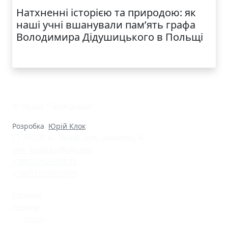
Натхненні історією та природою: як
наші учні вшанували пам’ять графа
Володимира Дідушицького в Польщі
© Ліцей "Галицький"
Розробка
Юрій Клок
79000 м. Львів, вул. Замкова, 4
nvk_halycka@ukr.net
+38(032)2553628
+38(032)2603075
Батькам
Новини
Місто