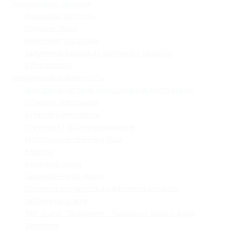
Управлінські процеси
Фінансова звітність
Охорона праці
Номенклатура справ
Залучення батьків до освітнього процесу
Кібербезпека
Інформаційна відкритість
Внутрішня система забезпечення якості освіти
Основна інформація
Установчі документи
Структура і органи управління
Матеріально-технічна база
Вакансії
Кадровий склад
Зарахування до ліцею
Проєктна потужність та фактична кількість
здобувачів освіти
Звіт ліцею "Галицький " Львівської міської ради
Закупівля