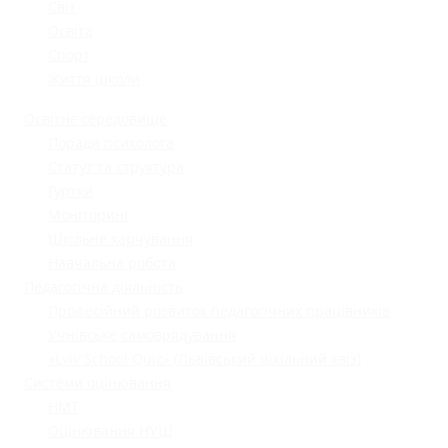
Світ
Освіта
Спорт
Життя школи
Освітнє середовище
Поради психолога
Статут та структура
Гуртки
Моніторинг
Шкільне харчування
Навчальна робота
Педагогічна діяльність
Професійний розвиток педагогічних працівників
Учнівське самоврядування
«Lviv School Quiz» (Львівський шкільний квіз)
Системи оцінювання
НМТ
Оцінювання НУШ