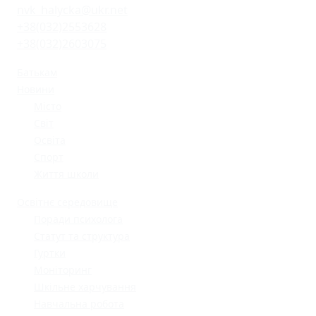
nvk_halycka@ukr.net
+38(032)2553628
+38(032)2603075
Батькам
Новини
Місто
Світ
Освіта
Спорт
Життя школи
Освітнє середовище
Поради психолога
Статут та структура
Гуртки
Моніторинг
Шкільне харчування
Навчальна робота