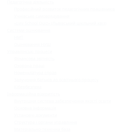
Педагогічна діяльність
Професійний розвиток педагогічних працівників
Учнівське самоврядування
«Lviv School Quiz» (Львівський шкільний квіз)
Системи оцінювання
НМТ
Оцінювання НУШ
Управлінські процеси
Фінансова звітність
Охорона праці
Номенклатура справ
Залучення батьків до освітнього процесу
Кібербезпека
Інформаційна відкритість
Внутрішня система забезпечення якості освіти
Основна інформація
Установчі документи
Структура і органи управління
Матеріально-технічна база