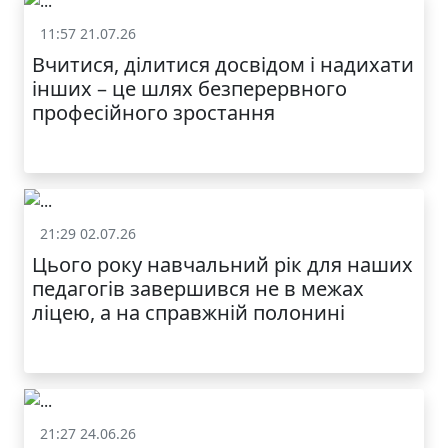
11:57 21.07.26
Життя школи
Вчитися, ділитися досвідом і надихати
інших – це шлях безперервного
професійного зростання
21:29 02.07.26
Життя школи
Цього року навчальний рік для наших
МОДНИЙ ДИТЯЧИЙ
педагогів завершився не в межах
ОДЯГ ПО
ДОСТУПНІЙ ЦІНІ
ліцею, а на справжній полонині
21:27 24.06.26
Життя школи