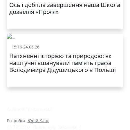
Ось і добігла завершення наша Школа
дозвілля «Профі»
КАТАЛОГ
15:16 24.06.26
Життя школи
Натхненні історією та природою: як
наші учні вшанували пам’ять графа
Володимира Дідушицького в Польщі
© Ліцей "Галицький"
Розробка
Юрій Клок
79000 м. Львів, вул. Замкова, 4