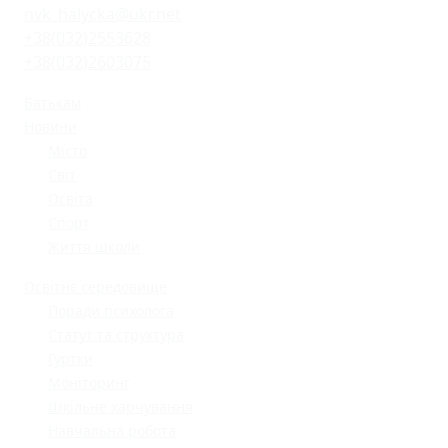
nvk_halycka@ukr.net
+38(032)2553628
+38(032)2603075
Батькам
Новини
Місто
Світ
Освіта
Спорт
Життя школи
Освітнє середовище
Поради психолога
Статут та структура
Гуртки
Моніторинг
Шкільне харчування
Навчальна робота