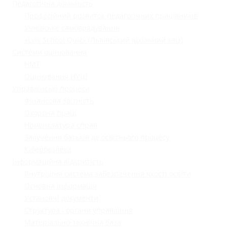
Педагогічна діяльність
Професійний розвиток педагогічних працівників
Учнівське самоврядування
«Lviv School Quiz» (Львівський шкільний квіз)
Системи оцінювання
НМТ
Оцінювання НУШ
Управлінські процеси
Фінансова звітність
Охорона праці
Номенклатура справ
Залучення батьків до освітнього процесу
Кібербезпека
Інформаційна відкритість
Внутрішня система забезпечення якості освіти
Основна інформація
Установчі документи
Структура і органи управління
Матеріально-технічна база