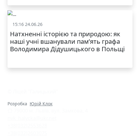
КАТАЛОГ
15:16 24.06.26
Життя школи
Натхненні історією та природою: як
наші учні вшанували пам’ять графа
Володимира Дідушицького в Польщі
© Ліцей "Галицький"
Розробка
Юрій Клок
79000 м. Львів, вул. Замкова, 4
nvk_halycka@ukr.net
+38(032)2553628
+38(032)2603075