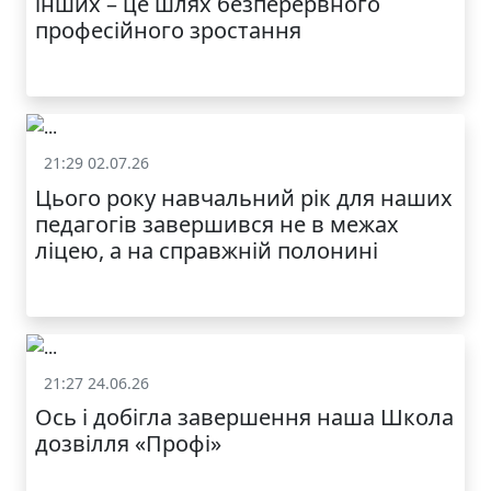
інших – це шлях безперервного
професійного зростання
21:29 02.07.26
Життя школи
Цього року навчальний рік для наших
МОДНИЙ ДИТЯЧИЙ
педагогів завершився не в межах
ОДЯГ ПО
ДОСТУПНІЙ ЦІНІ
ліцею, а на справжній полонині
21:27 24.06.26
Життя школи
Ось і добігла завершення наша Школа
дозвілля «Профі»