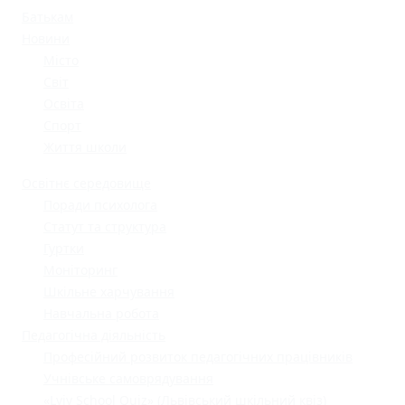
Батькам
Новини
Місто
Світ
Освіта
Спорт
Життя школи
Освітнє середовище
Поради психолога
Статут та структура
Гуртки
Моніторинг
Шкільне харчування
Навчальна робота
Педагогічна діяльність
Професійний розвиток педагогічних працівників
Учнівське самоврядування
«Lviv School Quiz» (Львівський шкільний квіз)