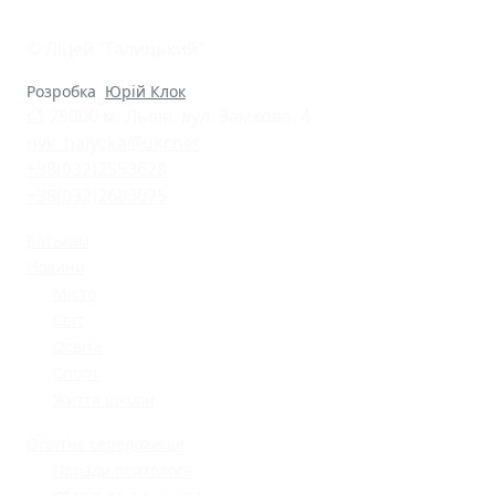
© Ліцей "Галицький"
Розробка
Юрій Клок
79000 м. Львів, вул. Замкова, 4
nvk_halycka@ukr.net
+38(032)2553628
+38(032)2603075
Батькам
Новини
Місто
Світ
Освіта
Спорт
Життя школи
Освітнє середовище
Поради психолога