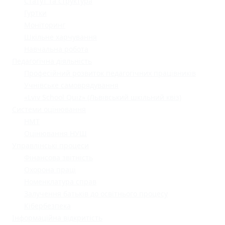
Статут та структура
Гуртки
Моніторинг
Шкільне харчування
Навчальна робота
Педагогічна діяльність
Професійний розвиток педагогічних працівників
Учнівське самоврядування
«Lviv School Quiz» (Львівський шкільний квіз)
Системи оцінювання
НМТ
Оцінювання НУШ
Управлінські процеси
Фінансова звітність
Охорона праці
Номенклатура справ
Залучення батьків до освітнього процесу
Кібербезпека
Інформаційна відкритість