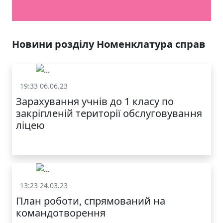
ЯКІСТЬ ТА КРАСА
У ЛЬВОВІ
Новини розділу Номенклатура справ
19:33 06.06.23
Номенклатура справ
Зарахування учнів до 1 класу по
закріпленій території обслуговування
ліцею
13:23 24.03.23
Номенклатура справ
План роботи, спрямований на
МОДНИЙ ДИТЯЧИЙ
командотворення
ОДЯГ ПО
ДОСТУПНІЙ ЦІНІ