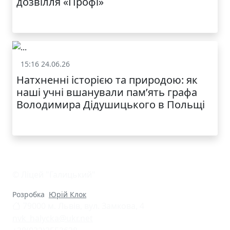
дозвілля «Профі»
15:16 24.06.26
Життя школи
Натхненні історією та природою: як
наші учні вшанували пам’ять графа
Володимира Дідушицького в Польщі
© Ліцей "Галицький"
Розробка
Юрій Клок
79000 м. Львів, вул. Замкова, 4
nvk_halycka@ukr.net