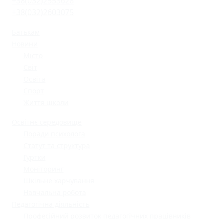
+38(032)2553628
+38(032)2603075
Батькам
Новини
Місто
Світ
Освіта
Спорт
Життя школи
Освітнє середовище
Поради психолога
Статут та структура
Гуртки
Моніторинг
Шкільне харчування
Навчальна робота
Педагогічна діяльність
Професійний розвиток педагогічних працівників