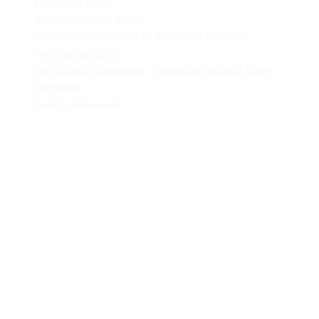
Кадровий склад
Зарахування до ліцею
Проєктна потужність та фактична кількість
здобувачів освіти
Звіт ліцею "Галицький " Львівської міської ради
Закупівля
Самооцінювання