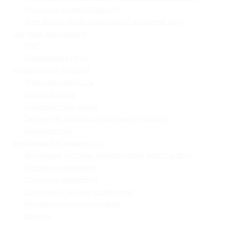
Учнівське самоврядування
«Lviv School Quiz» (Львівський шкільний квіз)
Системи оцінювання
НМТ
Оцінювання НУШ
Управлінські процеси
Фінансова звітність
Охорона праці
Номенклатура справ
Залучення батьків до освітнього процесу
Кібербезпека
Інформаційна відкритість
Внутрішня система забезпечення якості освіти
Основна інформація
Установчі документи
Структура і органи управління
Матеріально-технічна база
Вакансії