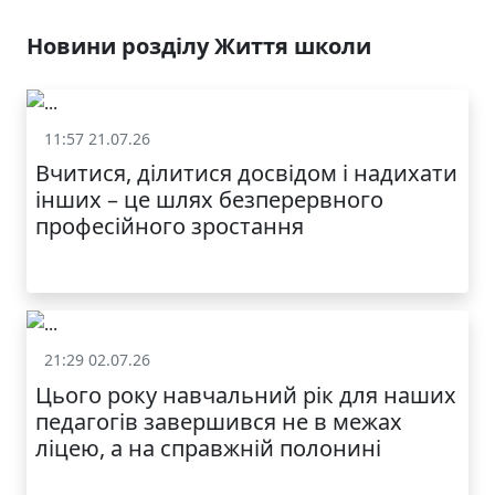
ЯКІСТЬ ТА КРАСА
У ЛЬВОВІ
Новини розділу Життя школи
11:57 21.07.26
Життя школи
Вчитися, ділитися досвідом і надихати
інших – це шлях безперервного
професійного зростання
21:29 02.07.26
Життя школи
Цього року навчальний рік для наших
МОДНИЙ ДИТЯЧИЙ
педагогів завершився не в межах
ОДЯГ ПО
ДОСТУПНІЙ ЦІНІ
ліцею, а на справжній полонині