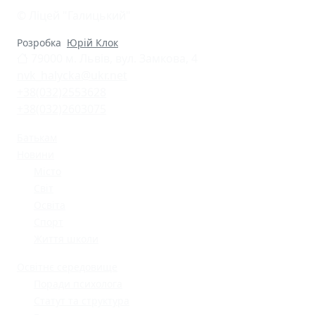
© Ліцей "Галицький"
Розробка
Юрій Клок
79000 м. Львів, вул. Замкова, 4
nvk_halycka@ukr.net
+38(032)2553628
+38(032)2603075
Батькам
Новини
Місто
Світ
Освіта
Спорт
Життя школи
Освітнє середовище
Поради психолога
Статут та структура