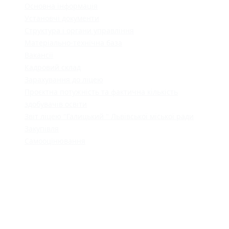
Основна інформація
Установчі документи
Структура і органи управління
Матеріально-технічна база
Вакансії
Кадровий склад
Зарахування до ліцею
Проєктна потужність та фактична кількість
здобувачів освіти
Звіт ліцею "Галицький " Львівської міської ради
Закупівля
Самооцінювання