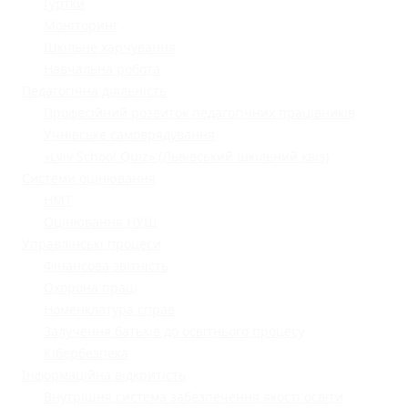
Гуртки
Моніторинг
Шкільне харчування
Навчальна робота
Педагогічна діяльність
Професійний розвиток педагогічних працівників
Учнівське самоврядування
«Lviv School Quiz» (Львівський шкільний квіз)
Системи оцінювання
НМТ
Оцінювання НУШ
Управлінські процеси
Фінансова звітність
Охорона праці
Номенклатура справ
Залучення батьків до освітнього процесу
Кібербезпека
Інформаційна відкритість
Внутрішня система забезпечення якості освіти