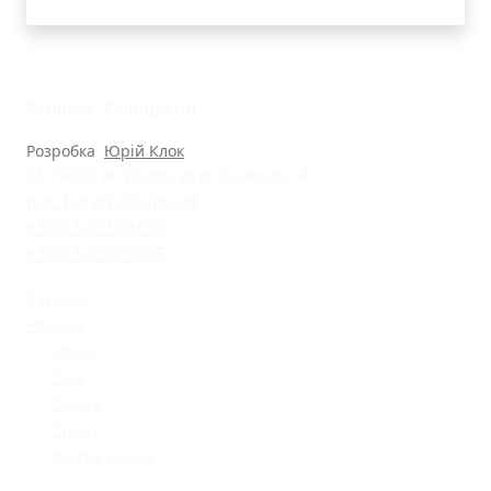
© Ліцей "Галицький"
Розробка
Юрій Клок
79000 м. Львів, вул. Замкова, 4
nvk_halycka@ukr.net
+38(032)2553628
+38(032)2603075
Батькам
Новини
Місто
Світ
Освіта
Спорт
Життя школи