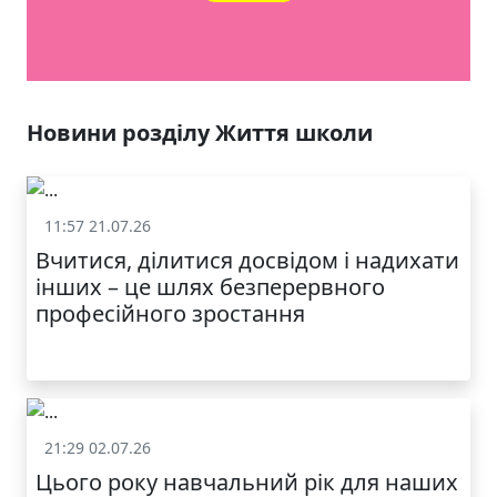
ЯКІСТЬ ТА КРАСА
У ЛЬВОВІ
Новини розділу Життя школи
11:57 21.07.26
Життя школи
Вчитися, ділитися досвідом і надихати
інших – це шлях безперервного
професійного зростання
21:29 02.07.26
Життя школи
Цього року навчальний рік для наших
МОДНИЙ ДИТЯЧИЙ