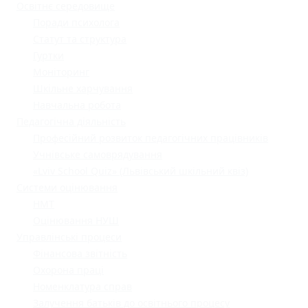
Освітнє середовище
Поради психолога
Статут та структура
Гуртки
Моніторинг
Шкільне харчування
Навчальна робота
Педагогічна діяльність
Професійний розвиток педагогічних працівників
Учнівське самоврядування
«Lviv School Quiz» (Львівський шкільний квіз)
Системи оцінювання
НМТ
Оцінювання НУШ
Управлінські процеси
Фінансова звітність
Охорона праці
Номенклатура справ
Залучення батьків до освітнього процесу