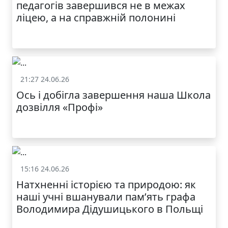
педагогів завершився не в межах
ОДЯГ ПО
ДОСТУПНІЙ ЦІНІ
ліцею, а на справжній полонині
21:27 24.06.26
Життя школи
Ось і добігла завершення наша Школа
дозвілля «Профі»
КАТАЛОГ
15:16 24.06.26
Життя школи
Натхненні історією та природою: як
наші учні вшанували пам’ять графа
Володимира Дідушицького в Польщі