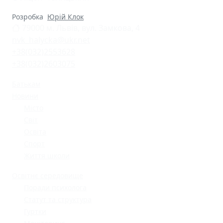
Розробка
Юрій Клок
79000 м. Львів, вул. Замкова, 4
nvk_halycka@ukr.net
+38(032)2553628
+38(032)2603075
Батькам
Новини
Місто
Світ
Освіта
Спорт
Життя школи
Освітнє середовище
Поради психолога
Статут та структура
Гуртки