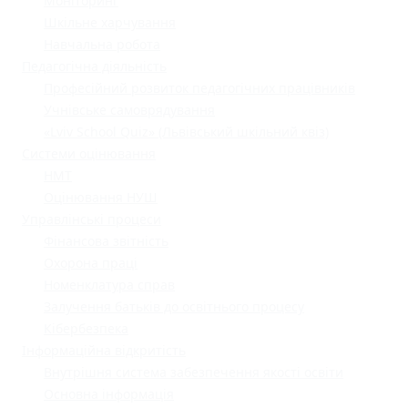
Моніторинг
Шкільне харчування
Навчальна робота
Педагогічна діяльність
Професійний розвиток педагогічних працівників
Учнівське самоврядування
«Lviv School Quiz» (Львівський шкільний квіз)
Системи оцінювання
НМТ
Оцінювання НУШ
Управлінські процеси
Фінансова звітність
Охорона праці
Номенклатура справ
Залучення батьків до освітнього процесу
Кібербезпека
Інформаційна відкритість
Внутрішня система забезпечення якості освіти
Основна інформація