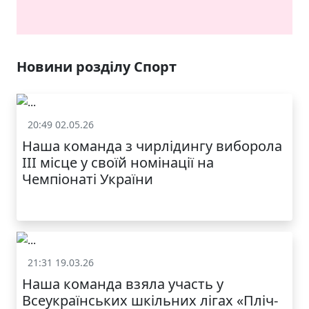
ЯКІСТЬ ТА КРАСА
У ЛЬВОВІ
Новини розділу Спорт
20:49 02.05.26
Спорт
Наша команда з чирлідингу виборола
ІІІ місце у своїй номінації на
Чемпіонаті України
21:31 19.03.26
Спорт
Наша команда взяла участь у
МОДНИЙ ДИТЯЧИЙ
Всеукраїнських шкільних лігах «Пліч-
ОДЯГ ПО
ДОСТУПНІЙ ЦІНІ