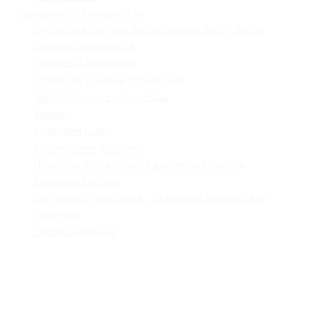
Інформаційна відкритість
Внутрішня система забезпечення якості освіти
Основна інформація
Установчі документи
Структура і органи управління
Матеріально-технічна база
Вакансії
Кадровий склад
Зарахування до ліцею
Проєктна потужність та фактична кількість
здобувачів освіти
Звіт ліцею "Галицький " Львівської міської ради
Закупівля
Самооцінювання