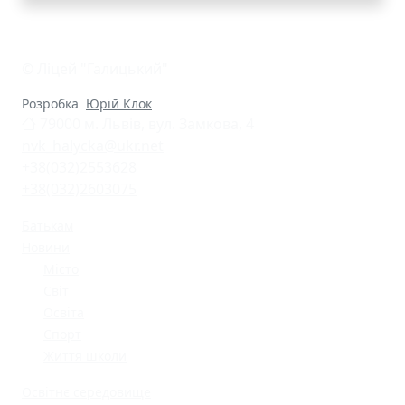
© Ліцей "Галицький"
Розробка
Юрій Клок
79000 м. Львів, вул. Замкова, 4
nvk_halycka@ukr.net
+38(032)2553628
+38(032)2603075
Батькам
Новини
Місто
Світ
Освіта
Спорт
Життя школи
Освітнє середовище