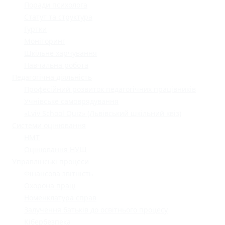
Поради психолога
Статут та структура
Гуртки
Моніторинг
Шкільне харчування
Навчальна робота
Педагогічна діяльність
Професійний розвиток педагогічних працівників
Учнівське самоврядування
«Lviv School Quiz» (Львівський шкільний квіз)
Системи оцінювання
НМТ
Оцінювання НУШ
Управлінські процеси
Фінансова звітність
Охорона праці
Номенклатура справ
Залучення батьків до освітнього процесу
Кібербезпека