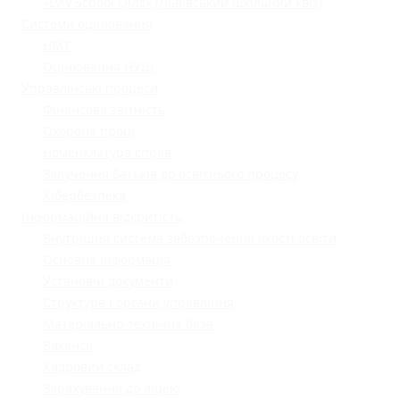
«Lviv School Quiz» (Львівський шкільний квіз)
Системи оцінювання
НМТ
Оцінювання НУШ
Управлінські процеси
Фінансова звітність
Охорона праці
Номенклатура справ
Залучення батьків до освітнього процесу
Кібербезпека
Інформаційна відкритість
Внутрішня система забезпечення якості освіти
Основна інформація
Установчі документи
Структура і органи управління
Матеріально-технічна база
Вакансії
Кадровий склад
Зарахування до ліцею