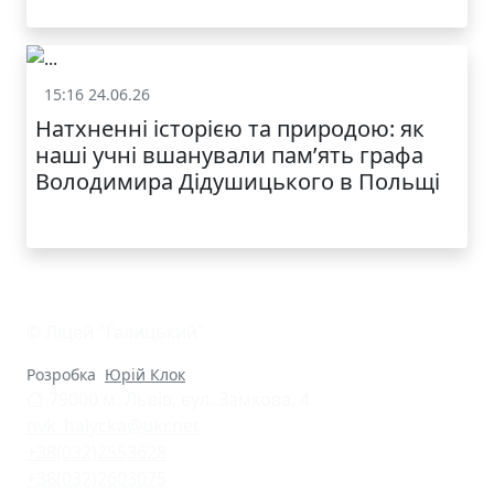
КАТАЛОГ
15:16 24.06.26
Життя школи
Натхненні історією та природою: як
наші учні вшанували пам’ять графа
Володимира Дідушицького в Польщі
© Ліцей "Галицький"
Розробка
Юрій Клок
79000 м. Львів, вул. Замкова, 4
nvk_halycka@ukr.net
+38(032)2553628
+38(032)2603075