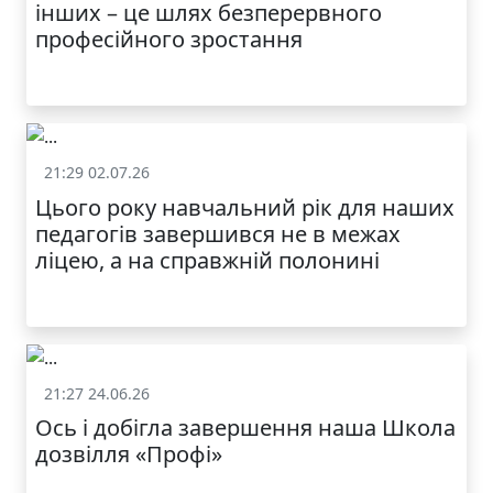
інших – це шлях безперервного
професійного зростання
21:29 02.07.26
Життя школи
Цього року навчальний рік для наших
МОДНИЙ ДИТЯЧИЙ
педагогів завершився не в межах
ОДЯГ ПО
ДОСТУПНІЙ ЦІНІ
ліцею, а на справжній полонині
21:27 24.06.26
Життя школи
Ось і добігла завершення наша Школа
дозвілля «Профі»