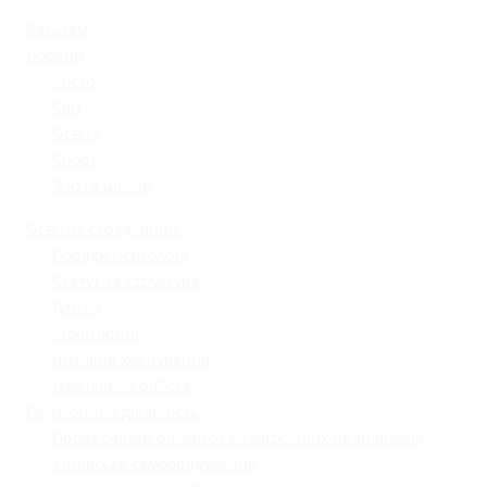
Батькам
Новини
Місто
Світ
Освіта
Спорт
Життя школи
Освітнє середовище
Поради психолога
Статут та структура
Гуртки
Моніторинг
Шкільне харчування
Навчальна робота
Педагогічна діяльність
Професійний розвиток педагогічних працівників
Учнівське самоврядування