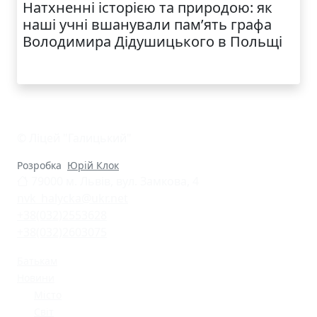
Натхненні історією та природою: як
наші учні вшанували пам’ять графа
Володимира Дідушицького в Польщі
© Ліцей "Галицький"
Розробка
Юрій Клок
79000 м. Львів, вул. Замкова, 4
nvk_halycka@ukr.net
+38(032)2553628
+38(032)2603075
Батькам
Новини
Місто
Світ