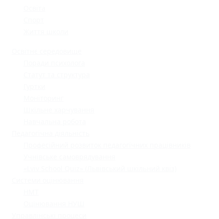
Освіта
Спорт
Життя школи
Освітнє середовище
Поради психолога
Статут та структура
Гуртки
Моніторинг
Шкільне харчування
Навчальна робота
Педагогічна діяльність
Професійний розвиток педагогічних працівників
Учнівське самоврядування
«Lviv School Quiz» (Львівський шкільний квіз)
Системи оцінювання
НМТ
Оцінювання НУШ
Управлінські процеси