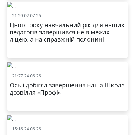
21:29 02.07.26
Життя школи
Цього року навчальний рік для наших
МОДНИЙ ДИТЯЧИЙ
педагогів завершився не в межах
ОДЯГ ПО
ДОСТУПНІЙ ЦІНІ
ліцею, а на справжній полонині
21:27 24.06.26
Життя школи
Ось і добігла завершення наша Школа
дозвілля «Профі»
КАТАЛОГ
15:16 24.06.26
Життя школи