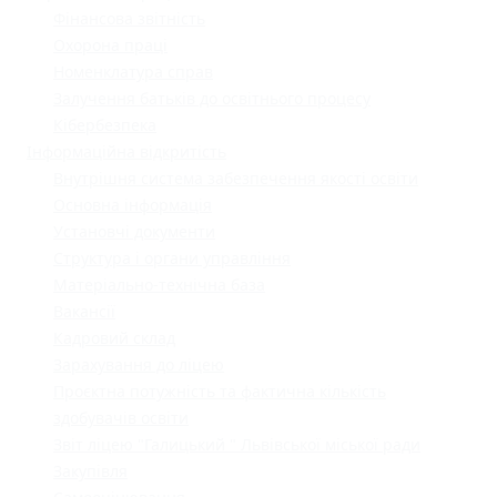
Фінансова звітність
Охорона праці
Номенклатура справ
Залучення батьків до освітнього процесу
Кібербезпека
Інформаційна відкритість
Внутрішня система забезпечення якості освіти
Основна інформація
Установчі документи
Структура і органи управління
Матеріально-технічна база
Вакансії
Кадровий склад
Зарахування до ліцею
Проєктна потужність та фактична кількість
здобувачів освіти
Звіт ліцею "Галицький " Львівської міської ради
Закупівля