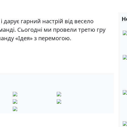
Н
 і дарує гарний настрій від весело
манді. Сьогодні ми провели третю гру
манду «Ідея» з перемогою.