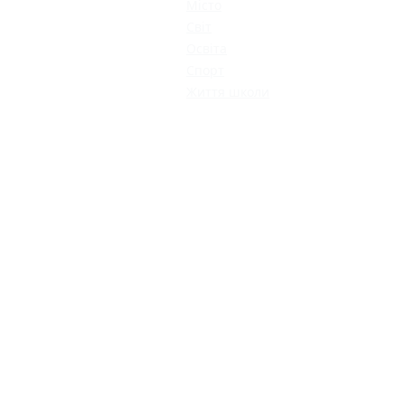
Місто
Світ
Освіта
Спорт
Життя школи