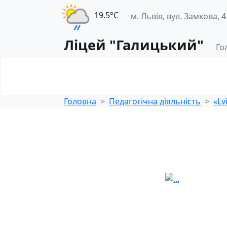
19.5°С
м. Львів, вул. Замкова, 4
Ліцей "Галицький"
Го
Освітнє
Педагогічна
середовище
діяльність
Головна
Педагогічна діяльність
«Lv