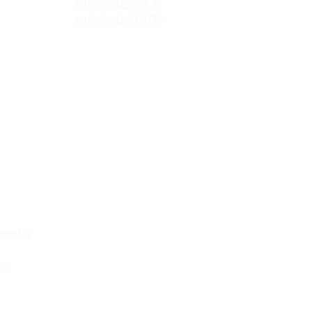
+38(032)2553628
+38(032)2603075
вників
із)