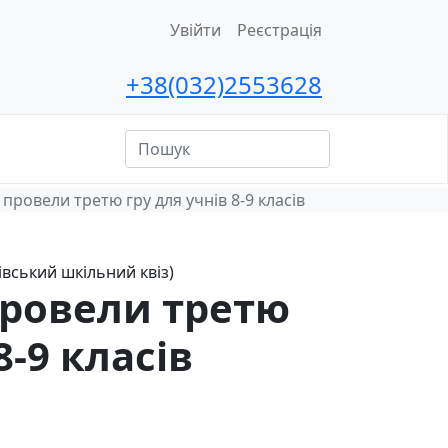
Увійти
Реєстрація
+38(032)2553628
ційна
сть
провели третю гру для учнів 8-9 класів
вівський шкільний квіз)
провели третю
8-9 класів