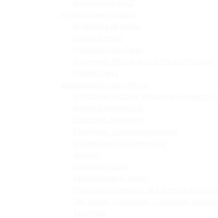
Оцінювання НУШ
Управлінські процеси
Фінансова звітність
Охорона праці
Номенклатура справ
Залучення батьків до освітнього процесу
Кібербезпека
Інформаційна відкритість
Внутрішня система забезпечення якості о
Основна інформація
Установчі документи
Структура і органи управління
Матеріально-технічна база
Вакансії
Кадровий склад
Зарахування до ліцею
Проєктна потужність та фактична кількість
Звіт ліцею "Галицький " Львівської міської
Закупівля