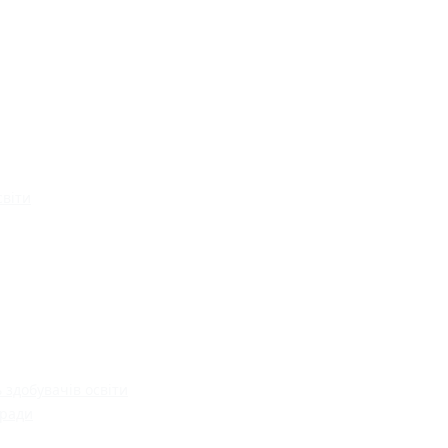
світи
 здобувачів освіти
 ради