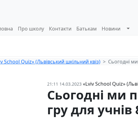
ловна
Про школу
Контакти
Батькам
Новини
Системи
Управлінські
Інформа
оцінювання
процеси
відкриті
iv School Quiz» (Львівський шкільний квіз)
Сьогодні ми 
«Lviv School Quiz» (Ль
21:11 14.03.2023
Сьогодні ми 
гру для учнів 