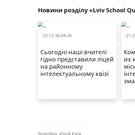
Новини розділу «Lviv School Q
22:12 30.04.26
21:2
«Lviv School Quiz» (Львівський шкільний квіз)
«Lvi
Сьогодні наші вчителі
Ком
гідно представили ліцей
их 
на районному
міс
інтелектуальному квізі
інт
зма
© Ліцей "Галицький"
Розробка
Юрій Клок