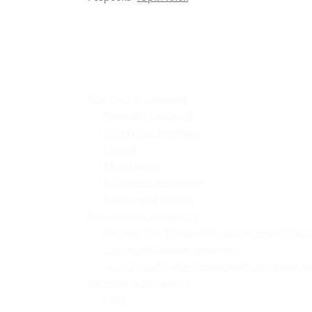
Освітнє середовище
Поради психолога
Статут та структура
Гуртки
Моніторинг
Шкільне харчування
Навчальна робота
Педагогічна діяльність
Професійний розвиток педагогічних праці
Учнівське самоврядування
«Lviv School Quiz» (Львівський шкільний кв
Системи оцінювання
НМТ