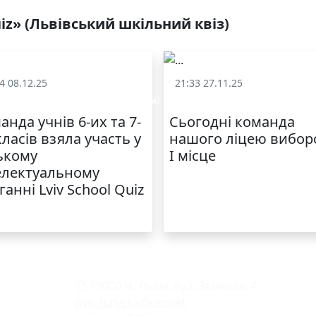
uiz» (Львівський шкільний квіз)
4 08.12.25
21:33 27.11.25
v School Quiz» (Львівський шкільний квіз)
«Lviv School Quiz» (Львівський
анда учнів 6-их та 7-
Сьогодні команда
класів взяла участь у
нашого ліцею вибор
ькому
I місце
електуальному
ганні Lviv School Quiz
79000 м. Львів, вул. Замкова, 4
nvk_halycka@ukr.net